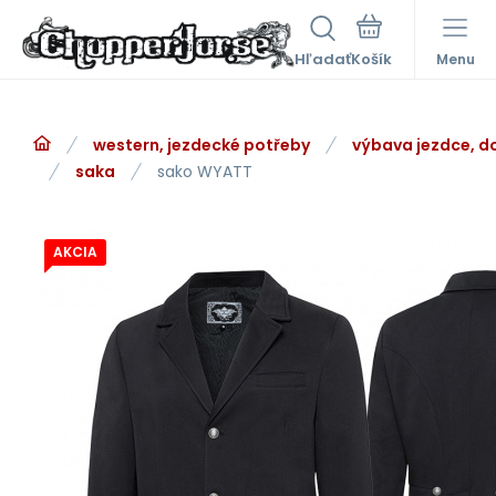
Hľadať
Menu
western, jezdecké potřeby
výbava jezdce, d
saka
sako WYATT
AKCIA