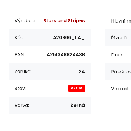
Výrobca:
Stars and Stripes
Hlavní m
Kód:
A20366_1:4_
Říznutí:
EAN:
4251348824438
Druh:
Záruka:
24
Příležitos
Stav:
Velikost:
AKCIA
Barva:
černá