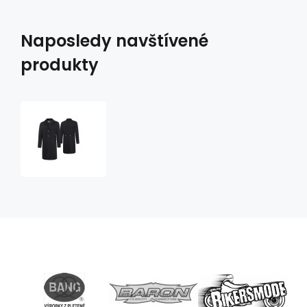
Naposledy navštívené
produkty
sako
WYATT