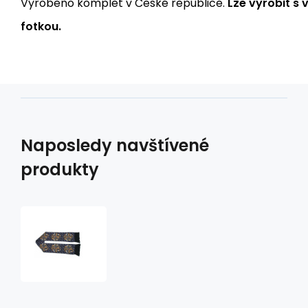
Vyrobeno komplet v České republice.
Lze vyrobit s
fotkou.
Naposledy navštívené
produkty
šála
s
třásněmi
6
motor