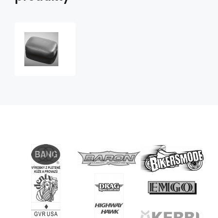
Sedlo
spolujezdce
univerzální