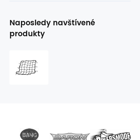
Naposledy navštívené
produkty
síťka
na
přilby,
zavazadla,
35x35cm
černá