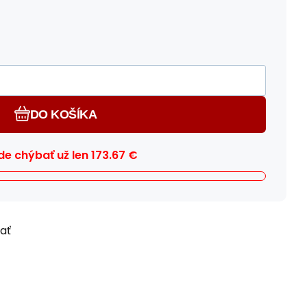
DO KOŠÍKA
e chýbať už len
173.67
€
ľať