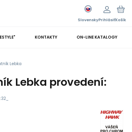
Slovensky
Prihlásiť
Košík
FESTYLE"
KONTAKTY
ON-LINE KATALOGY
atník Lebka
ník Lebka provedení:
:32_