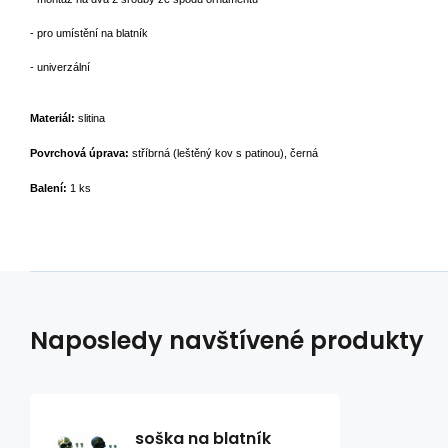
- pro umístění­ na blatní­k
- univerzální
Materiál:
slitina
Povrchová úprava:
stříbrná (leštěný kov s patinou), černá
Balení­:
1 ks
Naposledy navštívené produkty
soška na blatník