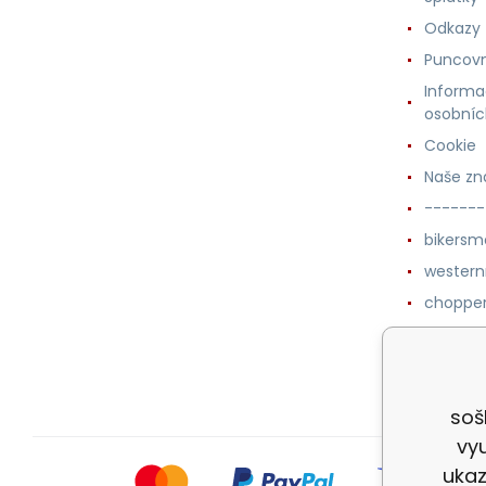
Odkazy
Puncovn
Informa
osobníc
Cookie
Naše zn
-------
bikersm
wester
chopper
western
botykm
soš
vyu
ukaz