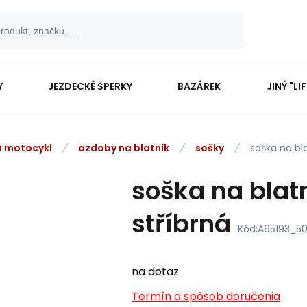
Y
JEZDECKÉ ŠPERKY
BAZÁREK
JINÝ "LI
na motocykl
ozdoby na blatník
sošky
soška na bl
soška na blat
stříbrná
Kód:
A65193_50
na dotaz
Termín a spôsob doručenia