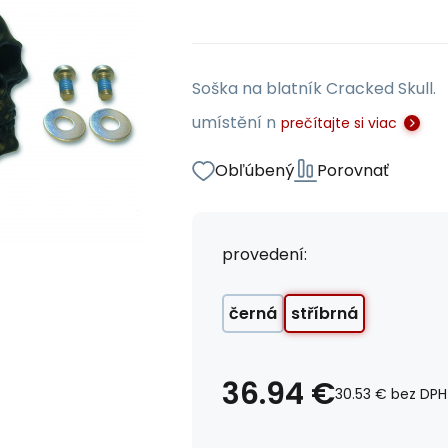
Soška na blatník Cracked Skull
umístění­ n
prečítajte si viac
Obľúbený
Porovnať
provedení:
černá
stříbrná
36.94
€
30.53
€
bez DPH