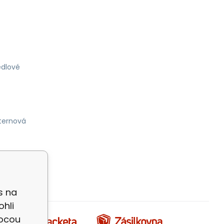
dlové
ternová
s na
ohli
mocou