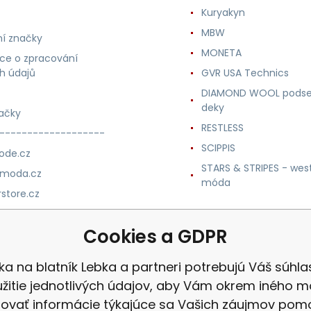
Kuryakyn
MBW
í značky
MONETA
ce o zpracování
h údajů
GVR USA Technics
DIAMOND WOOL podse
deky
ačky
RESTLESS
-------------------
SCIPPIS
ode.cz
STARS & STRIPES - wes
nmoda.cz
móda
store.cz
trade.cz
Cookies a GDPR
m.cz
ka na blatník Lebka a partneri potrebujú Váš súhla
žitie jednotlivých údajov, aby Vám okrem iného m
ovať informácie týkajúce sa Vašich záujmov po