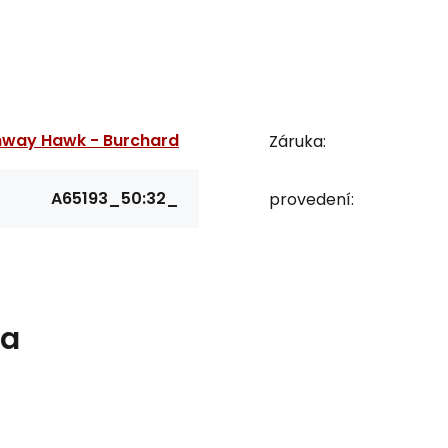
hway Hawk - Burchard
Záruka:
A65193_50:32_
provedení:
ka