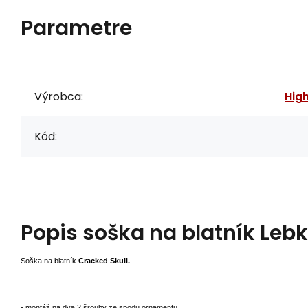
Parametre
Výrobca:
Hig
Kód:
Popis
soška na blatník Leb
Soška na blatník
Cracked Skull.
- montáž na dva 2 šrouby ze spodu ornamentu