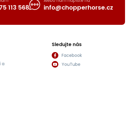
 nám
Alebo nám napíšte na
75 113 568
info@chopperhorse.cz
Sledujte nás
Facebook
 a
YouTube