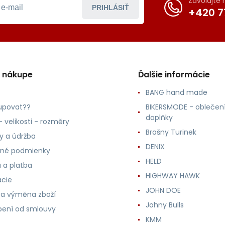
Zavolajte
PRIHLÁSIŤ
+420 7
o nákupe
Ďalšie informácie
BANG hand made
upovat??
BIKERSMODE - oblečení
doplňky
 velikosti - rozměry
Brašny Turinek
ly a údržba
DENIX
né podmienky
HELD
 a platba
HIGHWAY HAWK
ácie
JOHN DOE
 a výměna zboží
Johny Bulls
ení od smlouvy
KMM