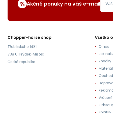
%
Akčné ponuky na váš e-mail
Chopper-horse shop
Všetko 
O nás
Třebízského 1481
Jak nak
738 01 Frýdek-Místek
Značky -
Česká republika
Materiá
Obchod
Doprava
Reklam
Vrácení
Odstoup
Splátky