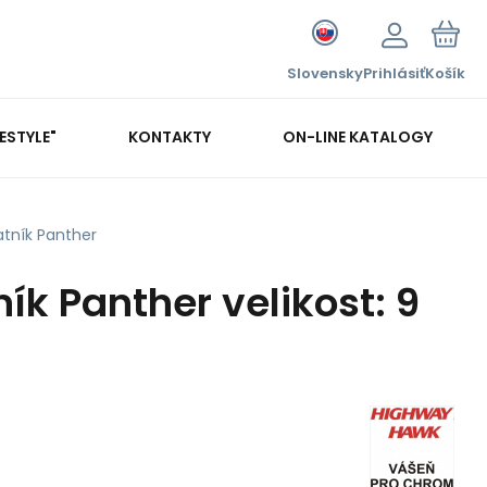
Slovensky
Prihlásiť
Košík
FESTYLE"
KONTAKTY
ON-LINE KATALOGY
atník Panther
ík Panther velikost: 9