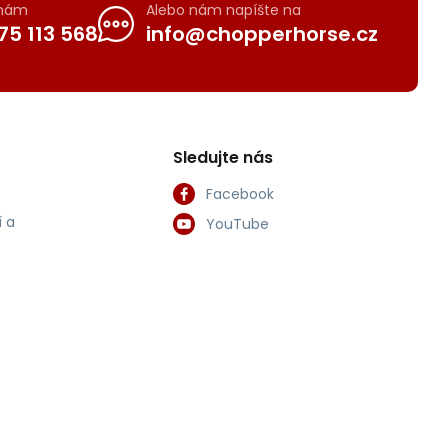
 nám
Alebo nám napíšte na
75 113 568
info@chopperhorse.cz
Sledujte nás
Facebook
 a
YouTube