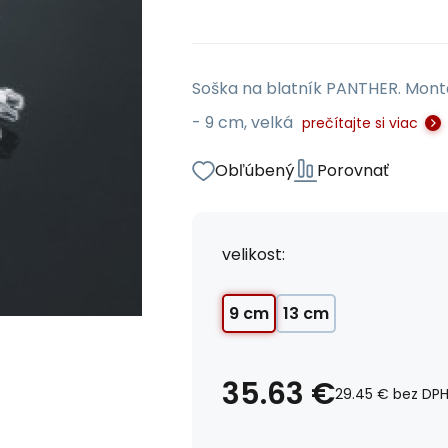
Soška na blatník PANTHER. Mont
- 9 cm, velká
prečítajte si viac
Obľúbený
Porovnať
velikost:
9 cm
13 cm
35.63
€
29.45
€
bez DP