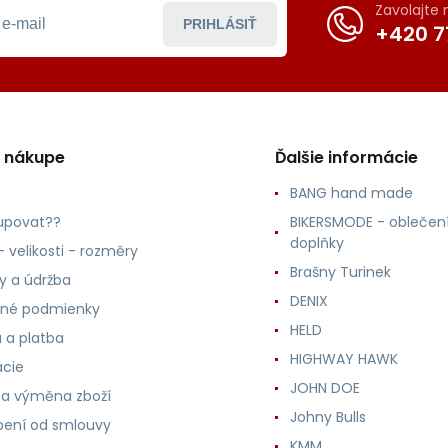
Zavolajte
PRIHLÁSIŤ
+420 7
o nákupe
Ďalšie informácie
BANG hand made
upovat??
BIKERSMODE - oblečení
doplňky
 velikosti - rozměry
Brašny Turinek
ly a údržba
DENIX
né podmienky
HELD
 a platba
HIGHWAY HAWK
ácie
JOHN DOE
 a výměna zboží
Johny Bulls
ení od smlouvy
KMM