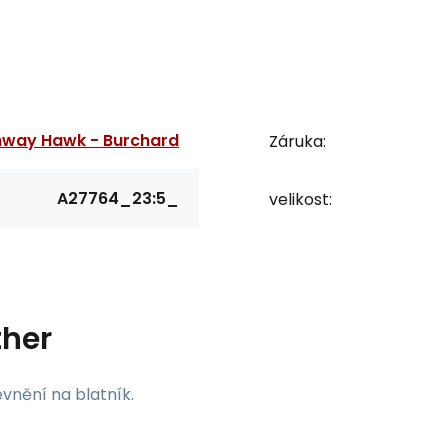
hway Hawk - Burchard
Záruka:
A27764_23:5_
velikost:
ther
vnění na blatník.