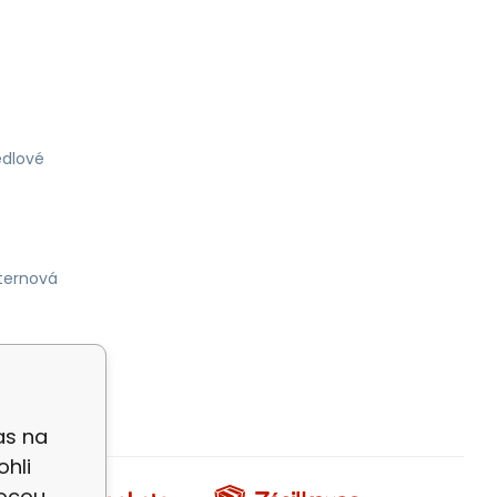
dlové
ternová
as na
ohli
mocou