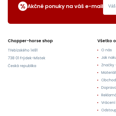
%
Akčné ponuky na váš e-mail
Chopper-horse shop
Všetko 
O nás
Třebízského 1481
Jak nak
738 01 Frýdek-Místek
Značky -
Česká republika
Materiá
Obchod
Doprava
Reklam
Vrácení
Odstoup