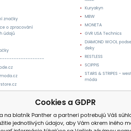
Kuryakyn
MBW
í značky
MONETA
ce o zpracování
h údajů
GVR USA Technics
DIAMOND WOOL podse
deky
ačky
RESTLESS
-------------------
SCIPPIS
ode.cz
STARS & STRIPES - wes
nmoda.cz
móda
store.cz
trade.cz
Cookies a GDPR
m.cz
a na blatník Panther a partneri potrebujú Váš súhl
žitie jednotlivých údajov, aby Vám okrem iného m
ovať informácie týkajúce sa Vašich záujmov po