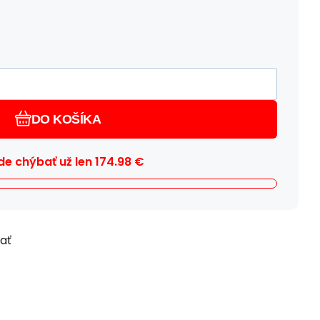
DO KOŠÍKA
e chýbať už len
174.98
€
ľať