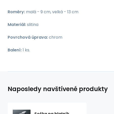
Roměry:
malá - 9 cm, velká - 13 cm
Materiál:
slitina
Povrchová úprava:
chrom
Balení:
1 ks.
Naposledy navštívené produkty
Soška na blatník