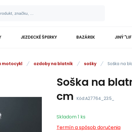
Y
JEZDECKÉ ŠPERKY
BAZÁREK
JINÝ "LI
na motocykl
ozdoby na blatník
sošky
Soška na bl
Soška na blatn
cm
Kód:
A27764_23:5_
Skladom
1
ks
Termín a spôsob doručenia