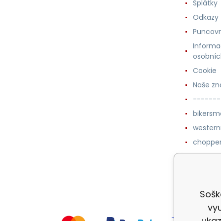
Splátky
Odkazy
Puncovn
Informa
osobníc
Cookie
Naše zn
-------
bikersm
wester
chopper
western
botykm
Sošk
vyu
ukaz