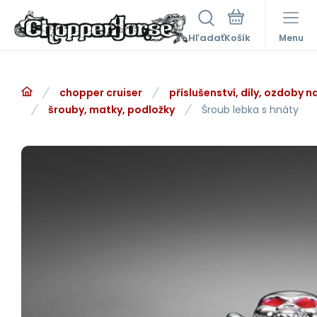
Hľadať
Menu
chopper cruiser
příslušenství, díly, ozdoby 
šrouby, matky, podložky
Šroub lebka s hnáty