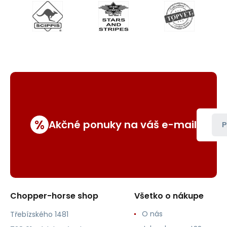
%
Akčné ponuky na váš e-mail
P
Chopper-horse shop
Všetko o nákupe
O nás
Třebízského 1481