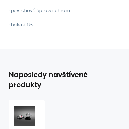
· povrchová úprava: chrom
· balení: 1ks
Naposledy navštívené
produkty
Šroub
lebka
s
hnáty