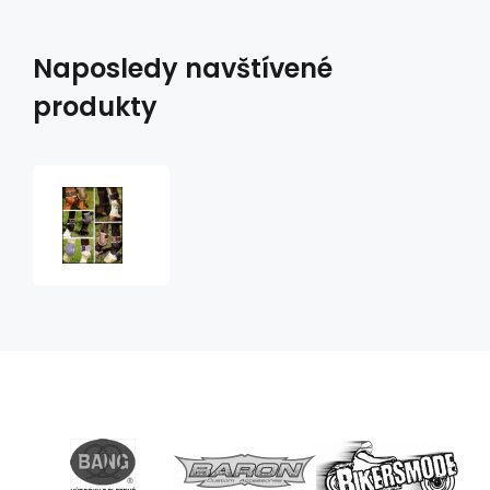
Naposledy navštívené
produkty
strouhavky
NORTON,
PVC