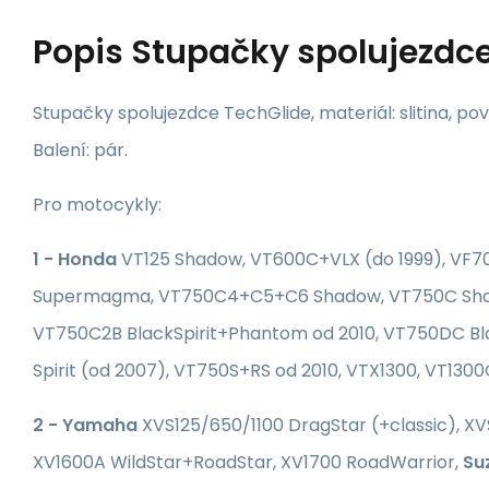
Popis
Stupačky spolujezdce
Stupačky spolujezdce TechGlide, materiál: slitina, p
Balení: pár.
Pro motocykly:
1 - Honda
VT125 Shadow, VT600C+VLX (do 1999), VF
Supermagma, VT750C4+C5+C6 Shadow, VT750C Sha
VT750C2B BlackSpirit+Phantom od 2010, VT750DC B
Spirit (od 2007), VT750S+RS od 2010, VTX1300, VT130
2 - Yamaha
XVS125/650/1100 DragStar (+classic), XV
XV1600A WildStar+RoadStar, XV1700 RoadWarrior,
Su