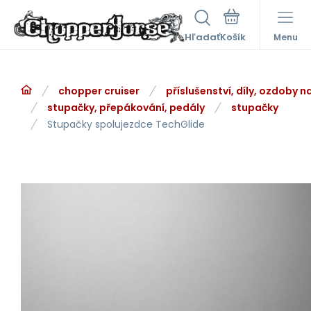
Hľadať
Menu
chopper cruiser
příslušenství, díly, ozdoby 
stupačky, přepákování, pedály
stupačky
Stupačky spolujezdce TechGlide