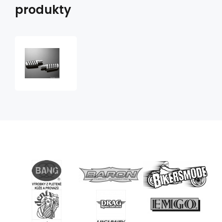
produkty
Stupačky
spolujezdce
TechGlide