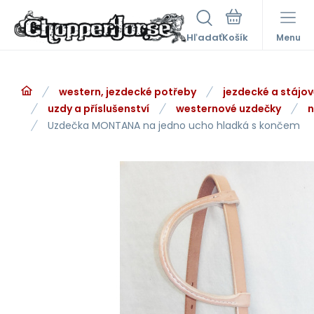
Hľadať
Menu
western, jezdecké potřeby
jezdecké a stájo
uzdy a příslušenství
westernové uzdečky
n
Uzdečka MONTANA na jedno ucho hladká s končem