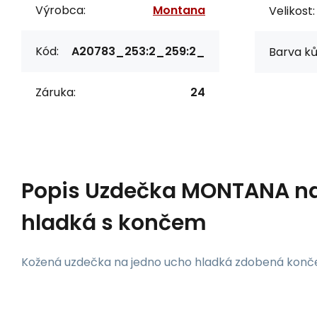
Výrobca:
Montana
Velikost:
Kód:
A20783_253:2_259:2_
Barva ků
Záruka:
24
Popis
Uzdečka MONTANA na
hladká s končem
Kožená uzdečka na jedno ucho hladká zdobená konče