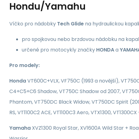
Hondu/Yamahu
Víčko pro nádobky
Tech Glide
na hydraulickou kapal
pro spojkovou nebo brzdovou nádobku na kapal
určené pro motocykly značky
HONDA
a
YAMAH
Pro modely:
Honda
VT600C+VLX, VF750C (1993 a novější), VT750
C4+C5+C6 Shadow, VT750C Shadow od 2007, VT750C2
Phantom, VT750DC Black Widow, VT750DC Spirit (200
RS, VT1100C2 ACE, VT1100C3 Aero, VTX1300, VT1300CX 
Yamaha
XVZ1300 Royal Star, XV1600A Wild Star + Roa
Warrior