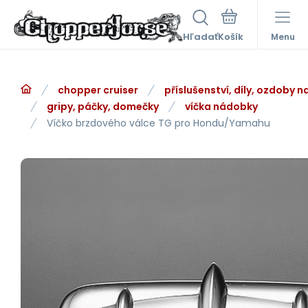
Hľadať
Menu
chopper cruiser
příslušenství, díly, ozdoby 
gripy, páčky, domečky
víčka nádobky
Víčko brzdového válce TG pro Hondu/Yamahu