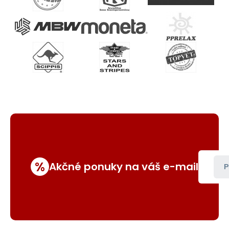
%
Akčné ponuky na váš e-mail
P