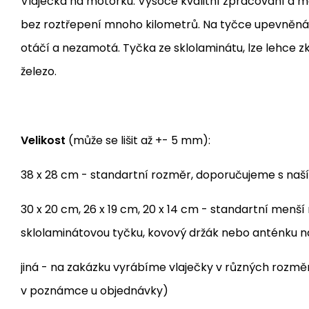
Vlaječka na motorku. Vysoce kvalitní zpracování a mat
bez roztřepení mnoho kilometrů. Na tyčce upevněná 
otáčí a nezamotá. Tyčka ze sklolaminátu, lze lehce z
železo.
Velikost
(může se lišit až +- 5 mm):
38 x 28 cm - standartní rozměr, doporučujeme s naš
30 x 20 cm, 26 x 19 cm, 20 x 14 cm - standartní menš
sklolaminátovou tyčku, kovový držák nebo anténku 
jiná - na zakázku vyrábíme vlaječky v různých rozm
v poznámce u objednávky)