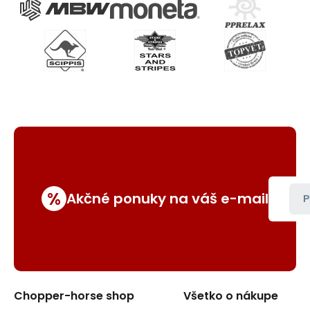
%
Akčné ponuky na váš e-mail
P
Chopper-horse shop
Všetko o nákupe