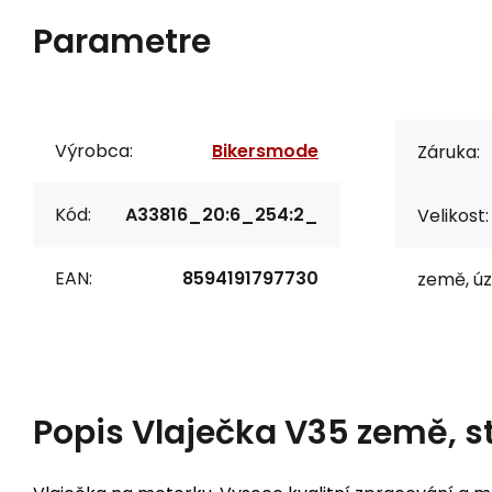
Parametre
Výrobca:
Bikersmode
Záruka:
Kód:
A33816_20:6_254:2_
Velikost:
EAN:
8594191797730
země, úz
Popis
Vlaječka V35 země, s