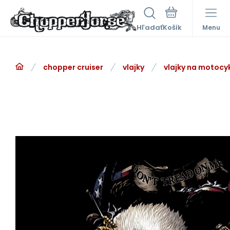
Hľadať
Menu
chopper cruiser
vlajky
vlajky na motocy