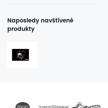
Naposledy navštívené
produkty
Vlaječka
V20
orel