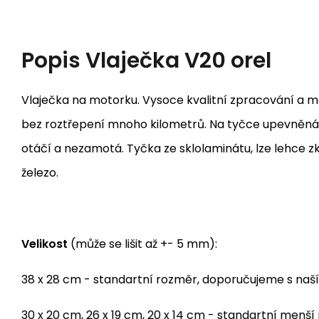
Popis
Vlaječka V20 orel
Vlaječka na motorku. Vysoce kvalitní zpracování a mat
bez roztřepení mnoho kilometrů. Na tyčce upevněná 
otáčí a nezamotá. Tyčka ze sklolaminátu, lze lehce z
železo.
Velikost
(může se lišit až +- 5 mm):
38 x 28 cm - standartní rozměr, doporučujeme s naš
30 x 20 cm, 26 x 19 cm, 20 x 14 cm - standartní menš