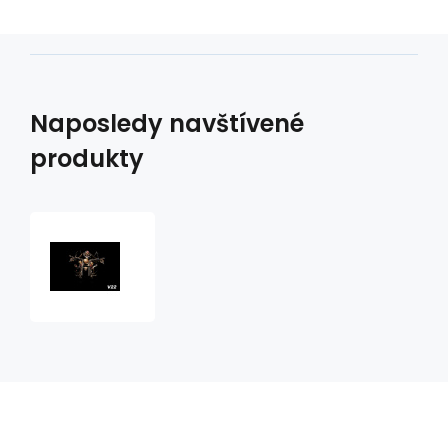
Naposledy navštívené
produkty
Vlaječka
V22
jezdec