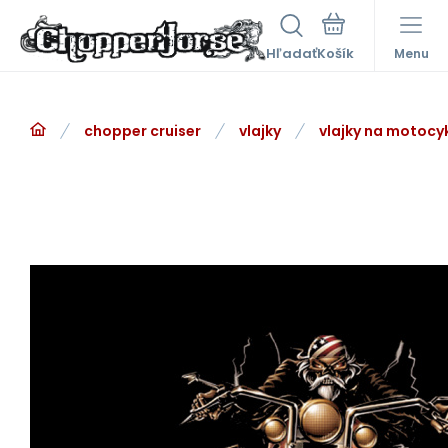
Hľadať
Menu
chopper cruiser
vlajky
vlajky na motocy