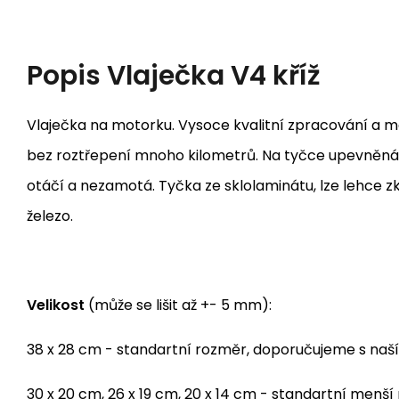
Popis
Vlaječka V4 kříž
Vlaječka na motorku. Vysoce kvalitní zpracování a mat
bez roztřepení mnoho kilometrů. Na tyčce upevněná 
otáčí a nezamotá. Tyčka ze sklolaminátu, lze lehce z
železo.
Velikost
(může se lišit až +- 5 mm):
38 x 28 cm - standartní rozměr, doporučujeme s naš
30 x 20 cm, 26 x 19 cm, 20 x 14 cm - standartní menš