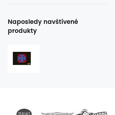
Naposledy navštívené
produkty
Vlaječka
V4
kříž