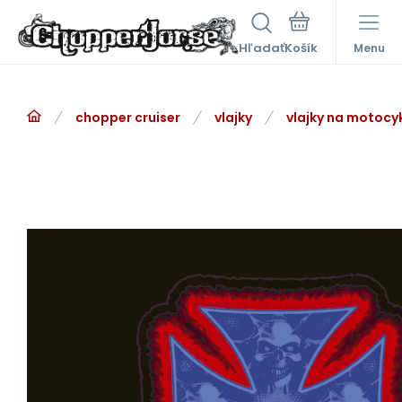
Hľadať
Menu
chopper cruiser
vlajky
vlajky na motocy