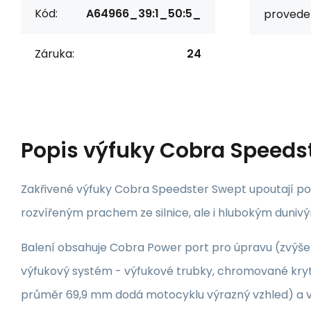
Kód:
A64966_39:1_50:5_
proveden
Záruka:
24
Popis
výfuky Cobra Speeds
Zakřivené výfuky Cobra Speedster Swept upoutají po
rozvířeným prachem ze silnice, ale i hlubokým duni
Balení obsahuje Cobra Power port pro úpravu (zvýše
výfukový systém - výfukové trubky, chromované kryt
průměr 69,9 mm dodá motocyklu výrazný vzhled) a v