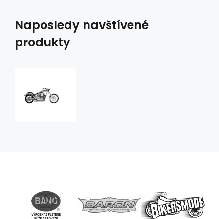
Naposledy navštívené
produkty
výfuky
Cobra
Speedster
Swept