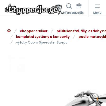
Hľadať
Menu
chopper cruiser
příslušenství, díly, ozdoby 
kompletní systémy a koncovky
podle motocyk
výfuky Cobra Speedster Swept