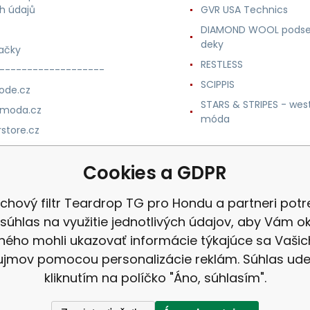
h údajů
GVR USA Technics
DIAMOND WOOL podse
deky
ačky
RESTLESS
-------------------
SCIPPIS
ode.cz
STARS & STRIPES - wes
nmoda.cz
móda
store.cz
trade.cz
Cookies a GDPR
m.cz
chový filtr Teardrop TG pro Hondu a partneri potr
súhlas na využitie jednotlivých údajov, aby Vám 
iného mohli ukazovať informácie týkajúce sa Vašic
ujmov pomocou personalizácie reklám. Súhlas udel
kliknutím na políčko "Áno, súhlasím".