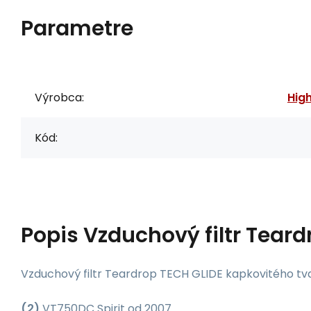
Parametre
Výrobca:
Hig
Kód:
Popis
Vzduchový filtr Tear
Vzduchový filtr Teardrop TECH GLIDE kapkovitého tva
(2)
VT750DC Spirit od 2007