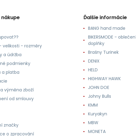
o nákupe
Ďalšie informácie
BANG hand made
upovat??
BIKERSMODE - oblečení
doplňky
 velikosti - rozměry
Brašny Turinek
ly a údržba
DENIX
né podmienky
HELD
 a platba
HIGHWAY HAWK
ácie
JOHN DOE
 a výměna zboží
Johny Bulls
ení od smlouvy
KMM
Kuryakyn
MBW
í značky
MONETA
ce o zpracování