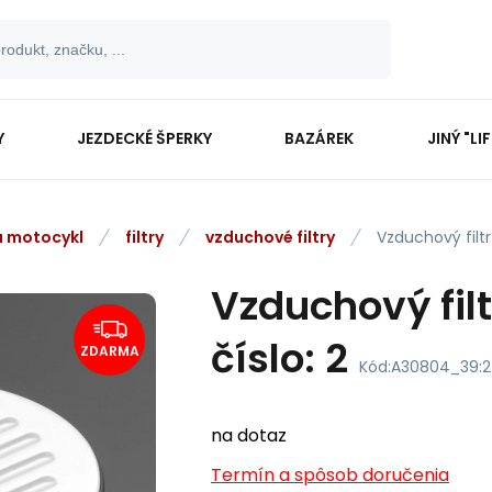
Y
JEZDECKÉ ŠPERKY
BAZÁREK
JINÝ "LI
na motocykl
filtry
vzduchové filtry
Vzduchový filt
Vzduchový fil
číslo: 2
ZDARMA
Kód:
A30804_39:2
na dotaz
Termín a spôsob doručenia