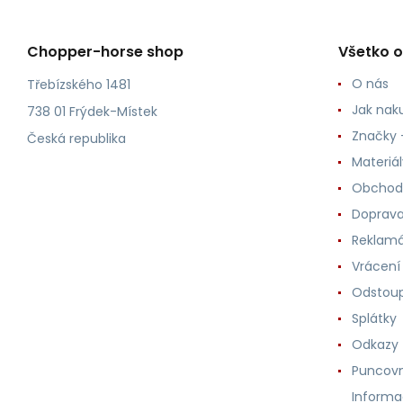
Chopper-horse shop
Všetko 
O nás
Třebízského 1481
Jak nak
738 01 Frýdek-Místek
Značky -
Česká republika
Materiá
Obchod
Doprava
Reklam
Vrácení
Odstoup
Splátky
Odkazy
Puncovn
Informa