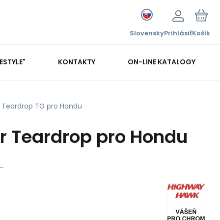
Slovensky
Prihlásiť
Košík
FESTYLE"
KONTAKTY
ON-LINE KATALOGY
r Teardrop TG pro Hondu
tr Teardrop pro Hondu
_