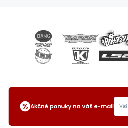
%
Akčné ponuky na váš e-mail