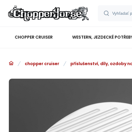
CHOPPER CRUISER
WESTERN, JEZDECKÉ POTŘEB
chopper cruiser
příslušenství, díly, ozdoby 