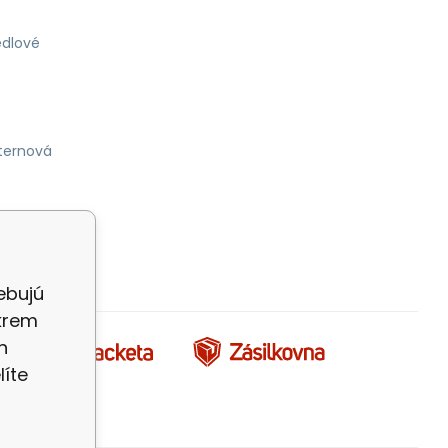
dlové
ternová
ebujú
okrem
h
íte