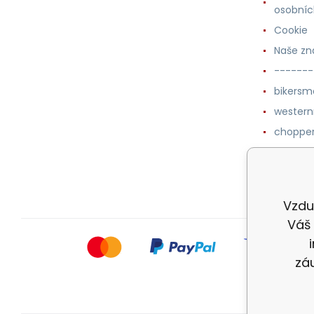
osobníc
Cookie
Naše zn
-------
bikersm
wester
chopper
western
botykm
Vzdu
Váš 
zá