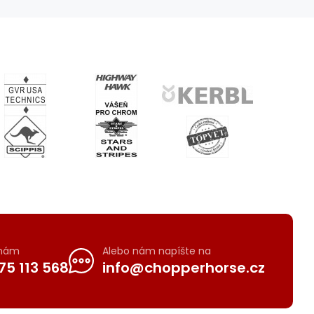
 nám
Alebo nám napíšte na
75 113 568
info@chopperhorse.cz