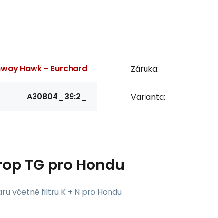
hway Hawk - Burchard
Záruka:
A30804_39:2_
Varianta:
drop TG pro Hondu
ru včetně filtru K + N pro Hondu