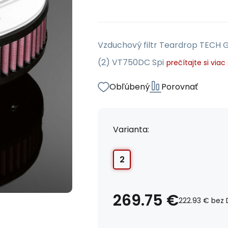
Vzduchový filtr Teardrop TECH G
(2) VT750DC Spi
prečítajte si viac
Obľúbený
Porovnať
Varianta:
2
269.75
€
222.93
€
bez 