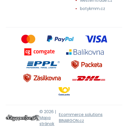
westerntrade.cz
botykmm.cz
© 2026 |
Ecommerce solutions
Mapa
BINARGON.cz
stránok