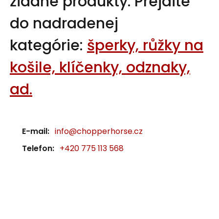
žiadne produkty.
Prejdite
do nadradenej
kategórie:
šperky, růžky na
košile, klíčenky, odznaky,
ad.
E-mail:
info@chopperhorse.cz
Telefon:
+420 775 113 568