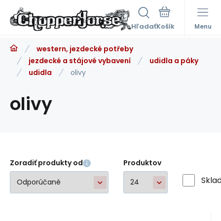
Hľadať
Menu
western, jezdecké potřeby
jezdecké a stájové vybavení
udidla a páky
udidla
olivy
olivy
Zoradiť produkty od
Produktov
Skla