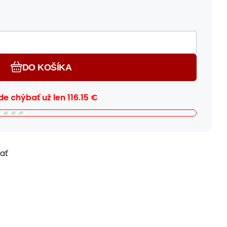
DO KOŠÍKA
e chýbať už len
116.15
€
ľať