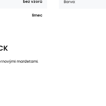
bez vzorů
Barva:
limec
ACK
ernovými manžetami.