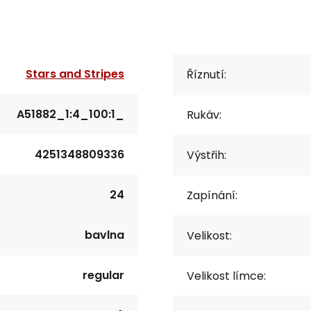
Stars and Stripes
Říznutí:
A51882_1:4_100:1_
Rukáv:
4251348809336
Výstřih:
24
Zapínání:
bavlna
Velikost:
regular
Velikost límce: