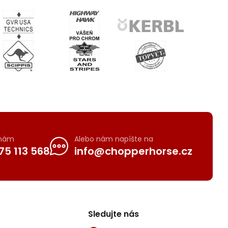
 nám
Alebo nám napíšte na
75 113 568
info@chopperhorse.cz
Sledujte nás