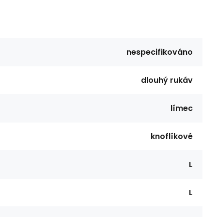
nespecifikováno
dlouhý rukáv
límec
knoflíkové
L
L