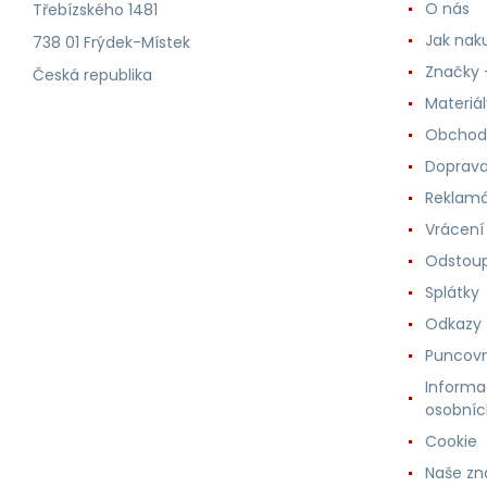
O nás
Třebízského 1481
Jak nak
738 01 Frýdek-Místek
Značky -
Česká republika
Materiá
Obchod
Doprava
Reklam
Vrácení
Odstoup
Splátky
Odkazy
Puncovn
Informa
osobníc
Cookie
Naše zn