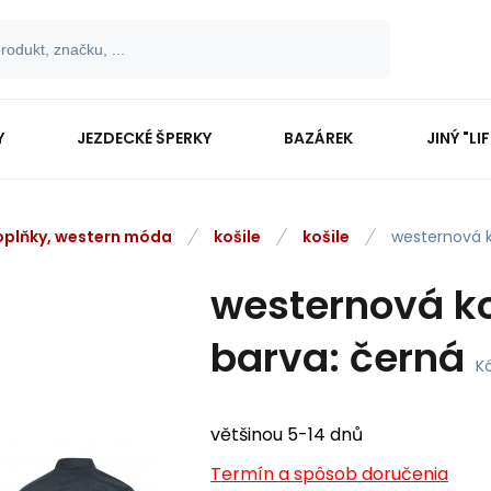
Y
JEZDECKÉ ŠPERKY
BAZÁREK
JINÝ "LI
oplňky, western móda
košile
košile
westernová k
westernová koš
barva: černá
K
většinou 5-14 dnů
Termín a spôsob doručenia