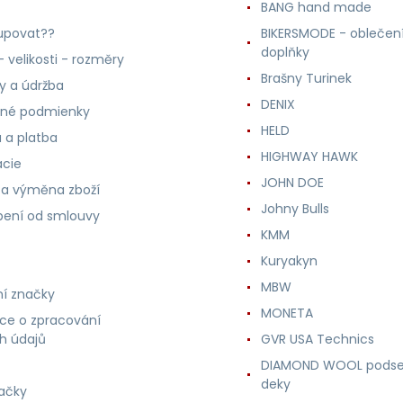
BANG hand made
upovat??
BIKERSMODE - oblečení
doplňky
 velikosti - rozměry
Brašny Turinek
ly a údržba
DENIX
né podmienky
HELD
 a platba
HIGHWAY HAWK
ácie
JOHN DOE
 a výměna zboží
Johny Bulls
ení od smlouvy
KMM
Kuryakyn
MBW
í značky
MONETA
ce o zpracování
h údajů
GVR USA Technics
DIAMOND WOOL podse
deky
ačky