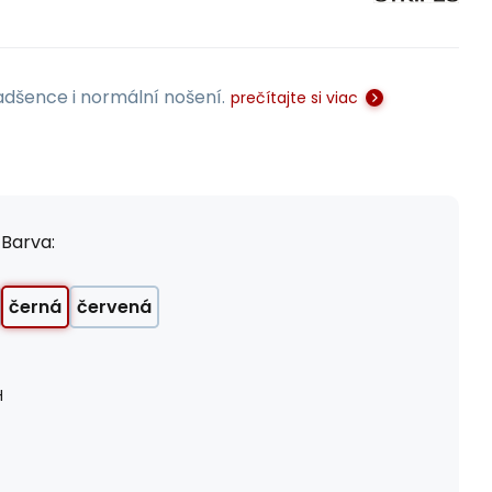
adšence i normální nošení.
prečítajte si viac
Barva:
černá
červená
H