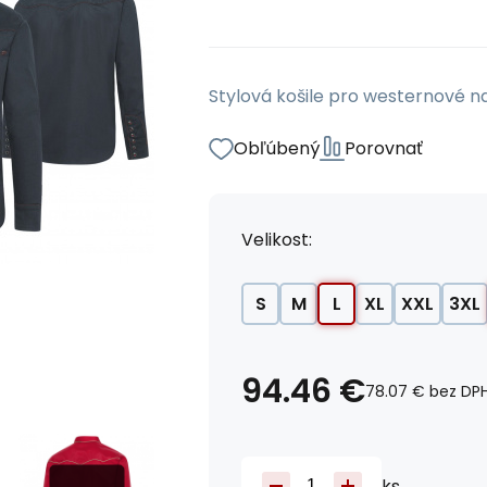
Stylová košile pro westernové n
Obľúbený
Porovnať
Velikost:
S
M
L
XL
XXL
3XL
94.46
€
78.07
€
bez DP
ks