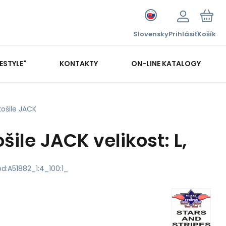
Slovensky
Prihlásiť
Košík
FESTYLE"
KONTAKTY
ON-LINE KATALOGY
ošile JACK
ile JACK velikost: L,
ód:
A51882_1:4_100:1_