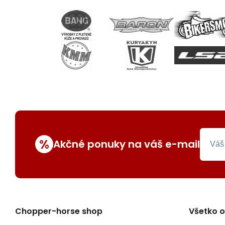
%
Akčné ponuky na váš e-mail
Chopper-horse shop
Všetko 