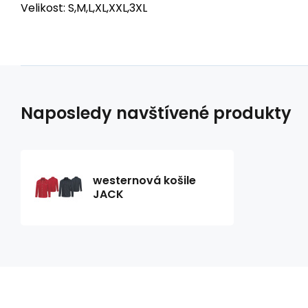
Velikost: S,M,L,XL,XXL,3XL
Naposledy navštívené produkty
westernová košile
JACK