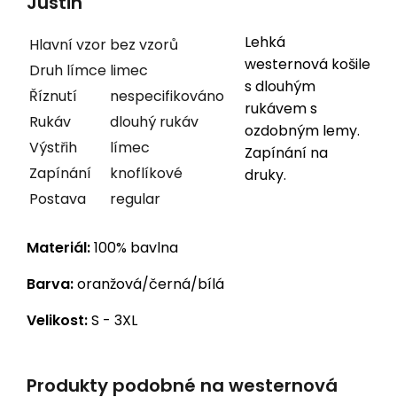
Justin
Lehká
Hlavní vzor
bez vzorů
westernová košile
Druh límce
limec
s dlouhým
Říznutí
nespecifikováno
rukávem s
Rukáv
dlouhý rukáv
ozdobným lemy.
Výstřih
límec
Zapínání na
Zapínání
knoflíkové
druky.
Postava
regular
Materiál:
100% bavlna
Barva:
oranžová/černá/bílá
Velikost:
S - 3XL
Produkty podobné na westernová