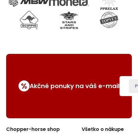
%
Akčné ponuky na váš e-mail
P
Chopper-horse shop
Všetko o nákupe