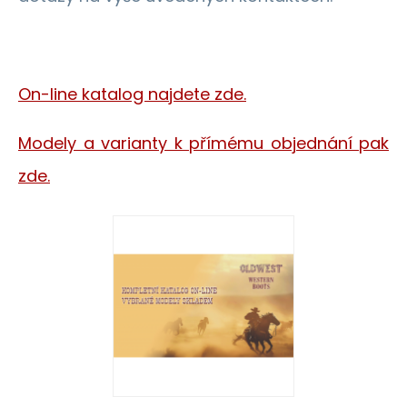
On-line katalog najdete zde.
Modely a varianty k přímému objednání pak
zde.