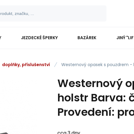
Y
JEZDECKÉ ŠPERKY
BAZÁREK
JINÝ "LI
doplňky, příslušenství
Westernový opasek s pouzdrem - 
Westernový o
holstr Barva: 
Provedení: pro
cca 3 dny