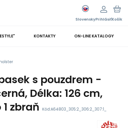
Slovensky
Prihlásiť
Košík
FESTYLE"
KONTAKTY
ON-LINE KATALOGY
holster
pasek s pouzdrem -
černá, Délka: 126 cm,
 1 zbraň
Kód:
A64803_305:2_306:2_307:1_