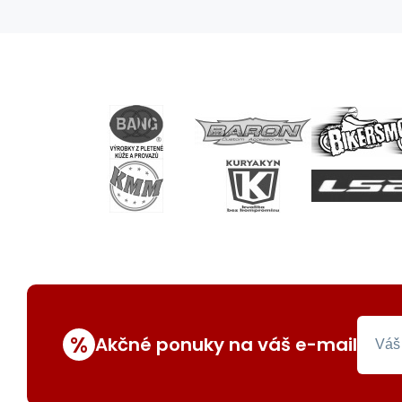
%
Akčné ponuky na váš e-mail