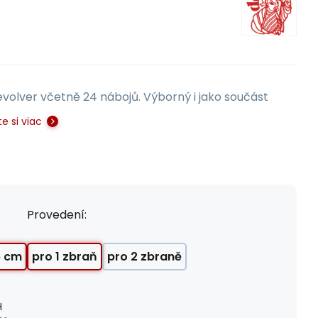
olver včetně 24 nábojů. Výborný i jako součást
te si viac
Provedení:
6 cm
pro 1 zbraň
pro 2 zbraně
H