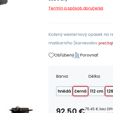
Termín a spôsob doručenia
Kožený westernový opasek na rev
maškarního (karnevalov
prečítaj
Obľúbený
Porovnať
Barva:
Délka:
hnědá
černá
112 cm
12
92.50
€
76.45
€
bez DP