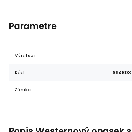
Parametre
Výrobca:
Kód:
A64803
Záruka:
Popis
Westernový opasek s