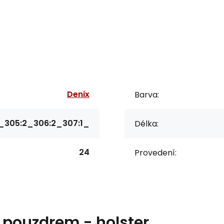
Denix
Barva:
_305:2_306:2_307:1_
Délka:
24
Provedení:
 pouzdrem - holster