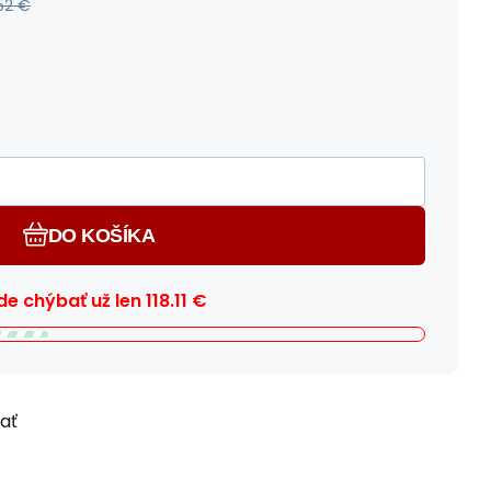
52
€
DO KOŠÍKA
e chýbať už len
118.11
€
ľať