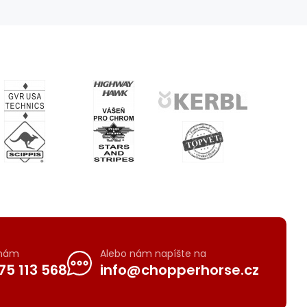
 nám
Alebo nám napíšte na
75 113 568
info@chopperhorse.cz