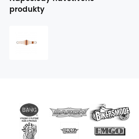
produkty
westernový
podbřišník
mohérový