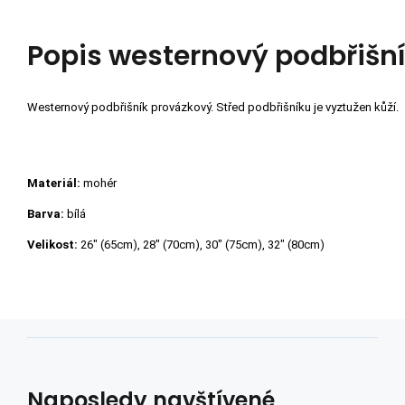
Popis
westernový podbřišn
Westernový podbřišník provázkový. Střed podbřišníku je vyztužen kůží.
Materiál:
mohér
Barva:
bílá
Velikost:
26" (65cm), 28" (70cm), 30" (75cm), 32" (80cm)
Naposledy navštívené