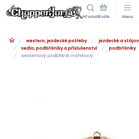
Hľadať
Menu
western, jezdecké potřeby
jezdecké a stájo
sedla, podbřišníky a příslušenství
podbřišníky
westernový podbřišník mohérový