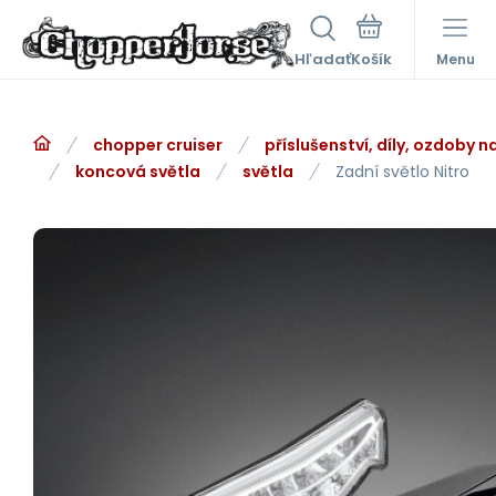
Hľadať
Menu
chopper cruiser
příslušenství, díly, ozdoby 
koncová světla
světla
Zadní světlo Nitro