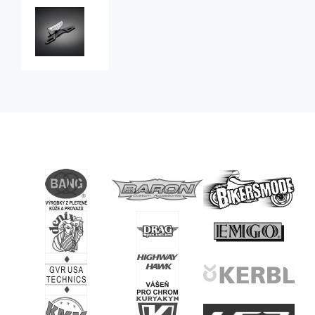
Zadní
světlo
Nitro