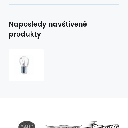
Naposledy navštívené
produkty
žárovka
pomocná
12V
dvě
vlákna