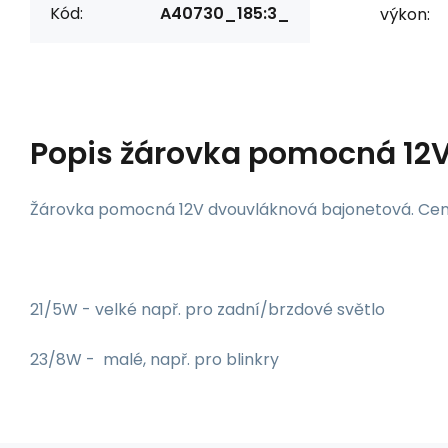
Kód:
A40730_185:3_
výkon:
Popis
žárovka pomocná 12V
Žárovka pomocná 12V dvouvláknová bajonetová. Cena
21/5W - velké např. pro zadní/brzdové světlo
23/8W - malé, např. pro blinkry