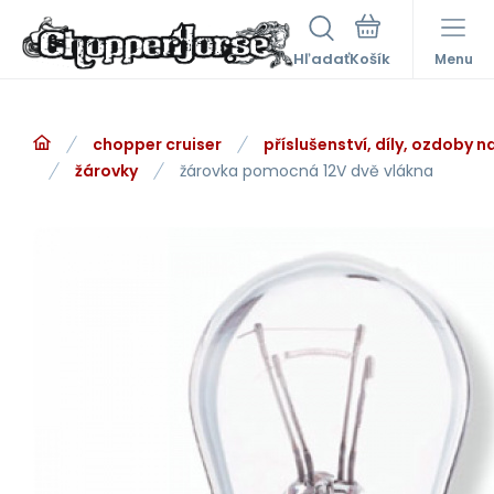
Hľadať
Menu
chopper cruiser
příslušenství, díly, ozdoby 
žárovky
žárovka pomocná 12V dvě vlákna