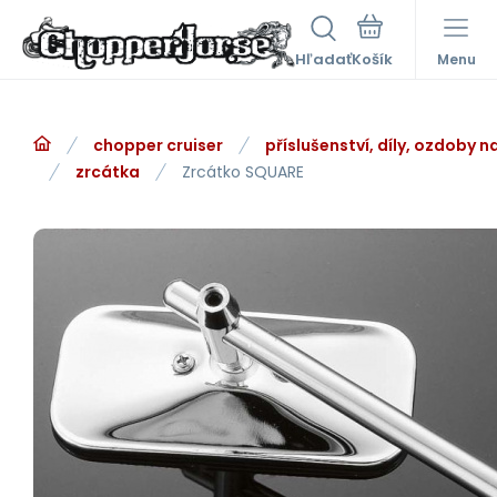
Hľadať
Menu
chopper cruiser
příslušenství, díly, ozdoby 
zrcátka
Zrcátko SQUARE