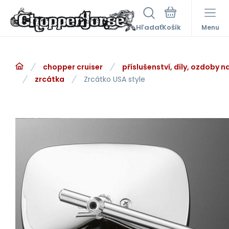
Hľadať
Menu
chopper cruiser
příslušenství, díly, ozdoby 
zrcátka
Zrcátko USA style