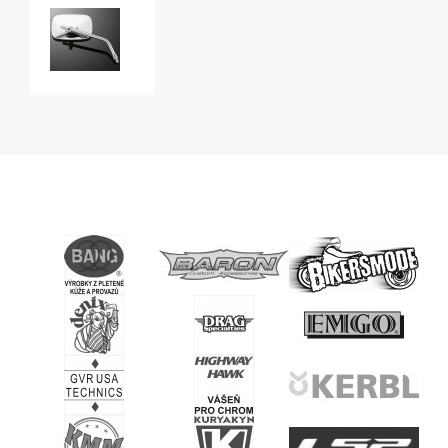
Zrcátko
USA
style