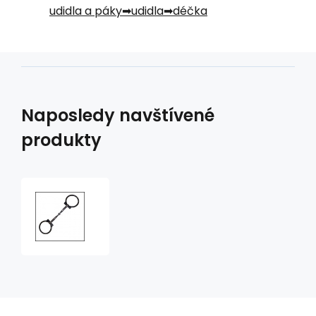
udidla a páky
udidla
déčka
Naposledy navštívené
produkty
Udidlo
western
déčko