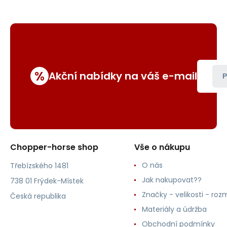
%
Akční nabídky na váš e-mail
P
Chopper-horse shop
Vše o nákupu
O nás
Třebízského 1481
Jak nakupovat??
738 01 Frýdek-Místek
Značky - velikosti - roz
Česká republika
Materiály a údržba
Obchodní podmínky