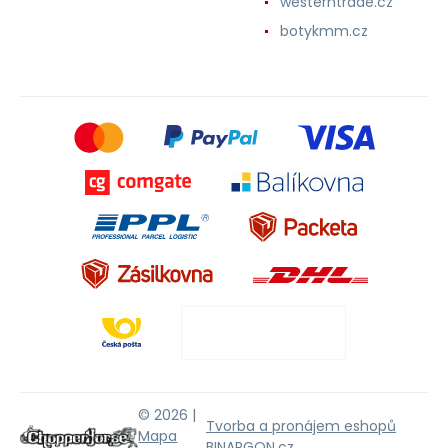
westerntrade.cz
botykmm.cz
© 2026 |
Tvorba a pronájem eshopů
Mapa
BINARGON.cz