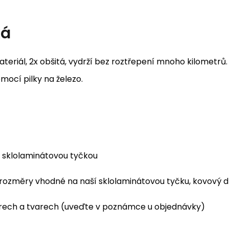
ká
teriál, 2x obšitá, vydrží bez roztřepení mnoho kilometrů
mocí pilky na železo.
í sklolaminátovou tyčkou
nší rozměry vhodné na naší sklolaminátovou tyčku, kovov
ěrech a tvarech (uveďte v poznámce u objednávky)