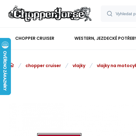
CHOPPER CRUISER
WESTERN, JEZDECKÉ POTŘEB
chopper cruiser
vlajky
vlajky na motocy