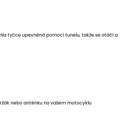
. Na tyčce upevněná pomocí tunelu, takže se otáčí a
ý držák nebo anténku na vašem motocyklu