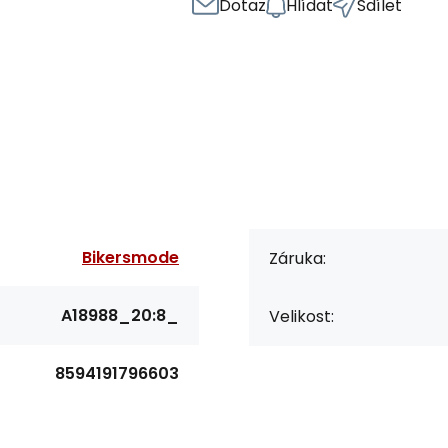
Dotaz
Hlídat
Sdílet
Bikersmode
Záruka:
A18988_20:8_
Velikost:
8594191796603