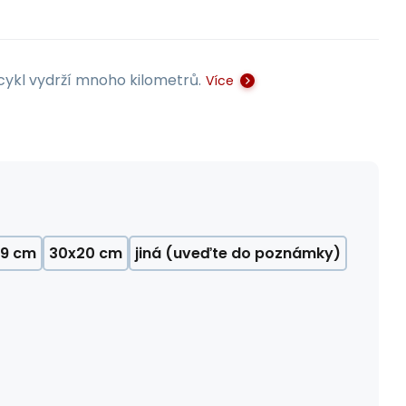
cykl vydrží mnoho kilometrů.
Více
19 cm
30x20 cm
jiná (uveďte do poznámky)