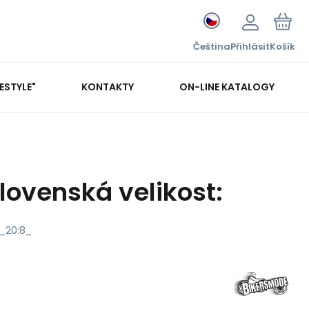
Čeština
Přihlásit
Košík
FESTYLE"
KONTAKTY
ON-LINE KATALOGY
lovenská velikost:
_20:8_