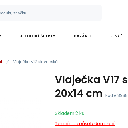
Y
JEZDECKÉ ŠPERKY
BAZÁREK
JINÝ "LI
kl
Vlaječka V17 slovenská
Vlaječka V17 s
20x14 cm
Kód:
A18988
Skladem
2
ks
Termín a způsob doručení