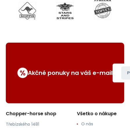
%
Akčné ponuky na váš e-mail
P
Chopper-horse shop
Všetko o nákupe
O nás
Třebízského 1481