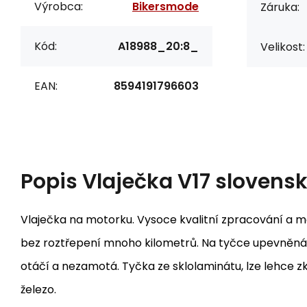
Výrobca:
Bikersmode
Záruka:
Kód:
A18988_20:8_
Velikost:
EAN:
8594191796603
Popis
Vlaječka V17 slovens
Vlaječka na motorku. Vysoce kvalitní zpracování a mat
bez roztřepení mnoho kilometrů. Na tyčce upevněná 
otáčí a nezamotá. Tyčka ze sklolaminátu, lze lehce z
železo.