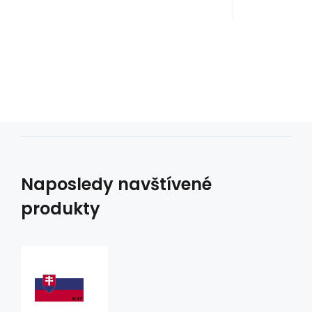
Naposledy navštívené
produkty
Vlaječka
V17
slovenská