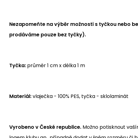
Nezapomeňte na výběr možnosti s tyčkou nebo bez
prodáváme pouze bez tyčky).
Tyčka:
průměr 1 cm x délka 1 m
Materiál:
vlaječka - 100% PES, tyčka - sklolaminát
Vyrobeno v České republice.
Možno potisknout vaší
logem klubu ap., případně dodat v jiném rozměru či b