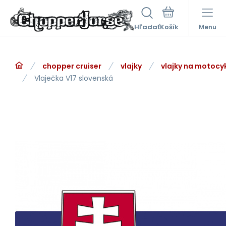
Hľadať
Menu
chopper cruiser
vlajky
vlajky na motocy
Vlaječka V17 slovenská