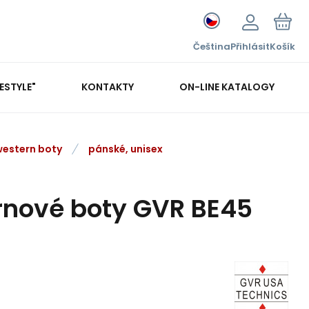
Čeština
Přihlásit
Košík
FESTYLE"
KONTAKTY
ON-LINE KATALOGY
western boty
pánské, unisex
rnové boty GVR BE45