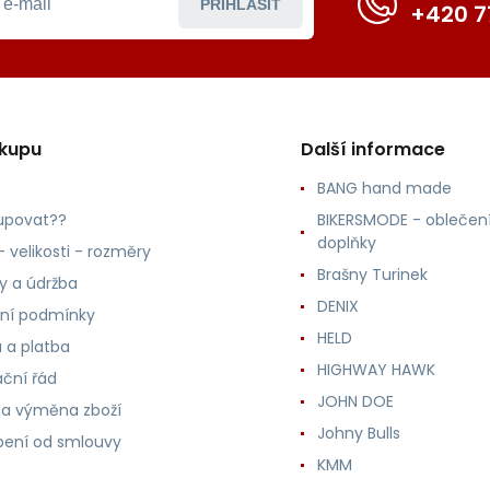
PŘIHLÁSIT
+420 7
ákupu
Další informace
BANG hand made
upovat??
BIKERSMODE - oblečení
doplňky
 velikosti - rozměry
Brašny Turinek
ly a údržba
DENIX
ní podmínky
HELD
 a platba
HIGHWAY HAWK
ční řád
JOHN DOE
 a výměna zboží
Johny Bulls
ení od smlouvy
KMM