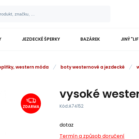
Y
JEZDECKÉ ŠPERKY
BAZÁREK
JINÝ "LI
oplňky, western móda
boty westernové a jezdecké
vysoké weste
Kód:
A74152
ZDARMA
dotaz
Termín a způsob doručení