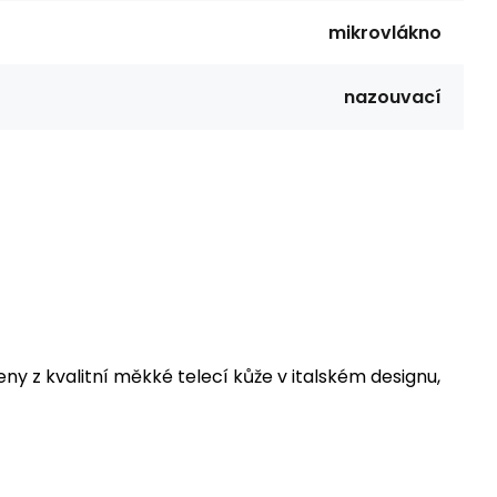
mikrovlákno
nazouvací
 z kvalitní měkké telecí kůže v italském designu,