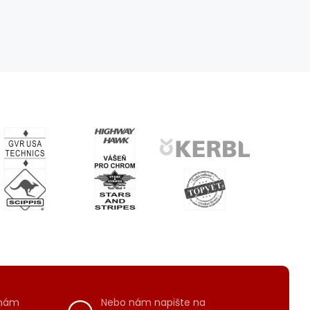
 nám
Nebo nám napište na