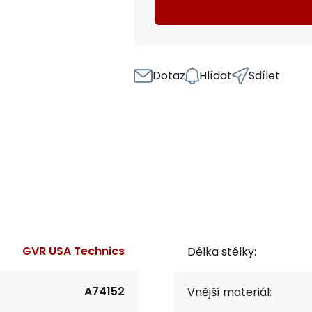
Dotaz
Hlídat
Sdílet
GVR USA Technics
Délka stélky:
A74152
Vnější materiál: