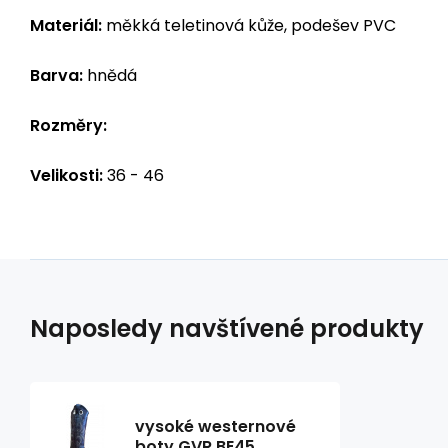
Materiál:
měkká teletinová kůže, podešev PVC
Barva:
hnědá
Rozměry:
Velikosti:
36 - 46
Naposledy navštívené produkty
vysoké westernové
boty GVR BE45