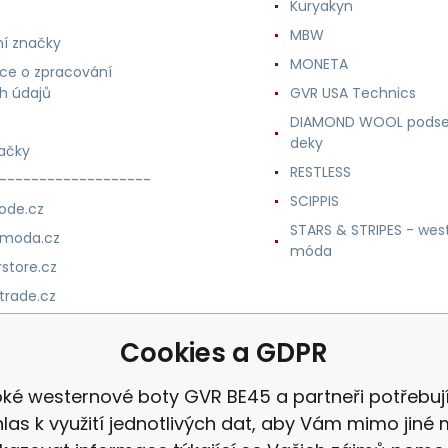
Kuryakyn
MBW
í značky
MONETA
ce o zpracování
h údajů
GVR USA Technics
DIAMOND WOOL podse
deky
ačky
RESTLESS
-------------------
SCIPPIS
ode.cz
STARS & STRIPES - wes
nmoda.cz
móda
store.cz
trade.cz
m.cz
Cookies a GDPR
ké westernové boty GVR BE45 a partneři potřebuj
las k využití jednotlivých dat, aby Vám mimo jiné 