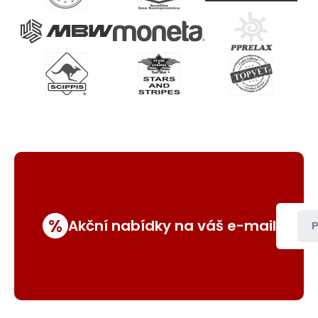
%
Akční nabídky na váš e-mail
P