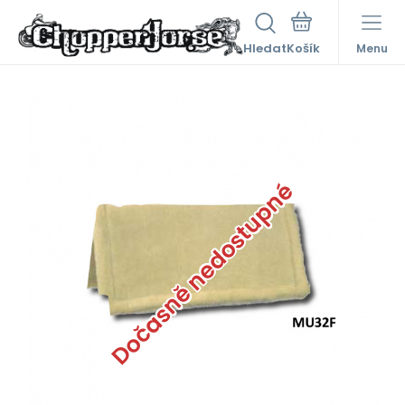
Hledat
Menu
Dočasně nedostupné