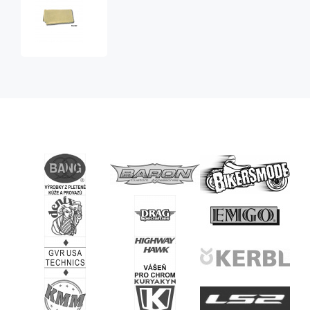
westernová
podsedlová
deka
100%
Merino
Wool
Fleece