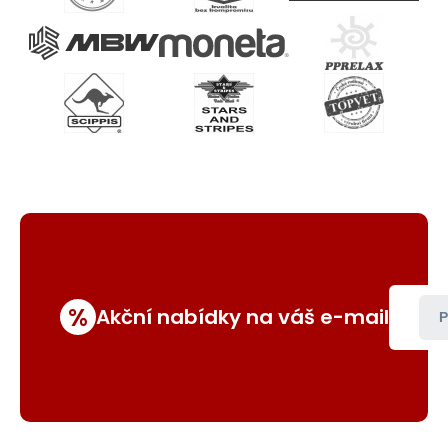
%
Akční nabídky na váš e-mail
P