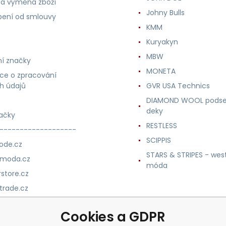
 a výměna zboží
Johny Bulls
ení od smlouvy
KMM
Kuryakyn
MBW
í značky
MONETA
ce o zpracování
h údajů
GVR USA Technics
DIAMOND WOOL podse
deky
ačky
RESTLESS
-------------------
SCIPPIS
ode.cz
STARS & STRIPES - wes
nmoda.cz
móda
store.cz
trade.cz
m.cz
Cookies a GDPR