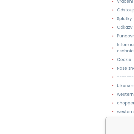
Vrácení
Odstoup
Splátky
Odkazy
Puncovn
Informa
osobníc
Cookie
Naše zn
-------
bikersm
wester
chopper
western
botykm