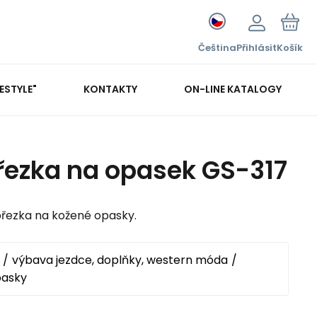
Čeština
Přihlásit
Košík
FESTYLE"
KONTAKTY
ON-LINE KATALOGY
řezka na opasek GS-317
řezka na kožené opasky.
výbava jezdce, doplňky, western móda
pasky