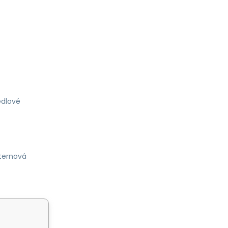
dlové
ternová