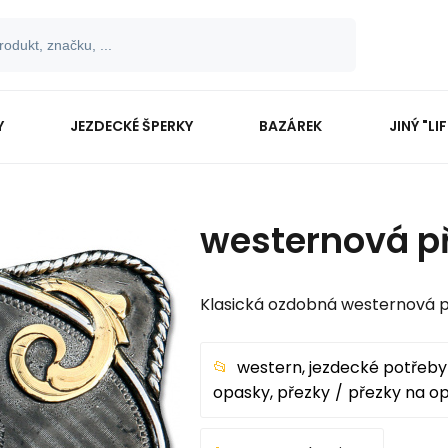
Y
JEZDECKÉ ŠPERKY
BAZÁREK
JINÝ "LI
westernová p
Klasická ozdobná westernová p
western, jezdecké potřeby
opasky, přezky
přezky na o