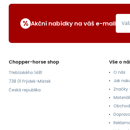
%
Akční nabídky na váš e-mail
Chopper-horse shop
Vše o n
O nás
Třebízského 1481
Jak nak
738 01 Frýdek-Místek
Značky -
Česká republika
Materiá
Obchod
Doprava
Reklama