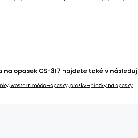
na opasek GS-317 najdete také v následují
lňky, western móda
opasky, přezky
přezky na opasky