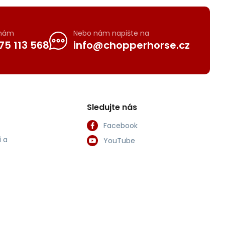
 nám
Nebo nám napište na
75 113 568
info@chopperhorse.cz
Sledujte nás
Facebook
 a
YouTube