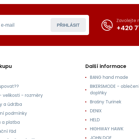
Zavolejte
PŘIHLÁSIT
+420 7
ákupu
Další informace
BANG hand made
upovat??
BIKERSMODE - oblečení
doplňky
 velikosti - rozměry
Brašny Turinek
ly a údržba
DENIX
ní podmínky
HELD
 a platba
HIGHWAY HAWK
ční řád
JOHN DOE