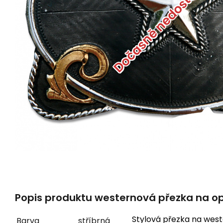
Dočasně nedostupné
Popis produktu westernová přezka na o
Stylová přezka na west
Barva
stříbrná