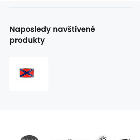
Naposledy navštívené
produkty
westernová
přezka
na
opasek
GS-
442