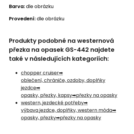
Barva:
dle obrázku
Provedení:
dle obrázku
Produkty podobné na westernová
přezka na opasek GS-442 najdete
také v následujících kategoriích:
chopper cruiser
oblečení, chrániče, ozdoby, doplňky
jezdce
opasky, přezky, kapsy
přezky na opasky
western, jezdecké potřeby
výbava jezdce, doplňky, western móda
opasky, přezky
přezky na opasky