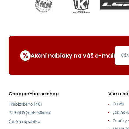
%
Akční nabídky na váš e-mail
Chopper-horse shop
Vše o n
O nás
Třebízského 1481
Jak nak
738 01 Frýdek-Místek
Značky -
Česká republika