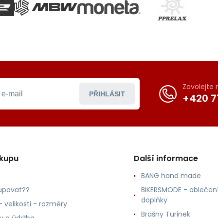
Zavolejte
PŘIHLÁSIT
+420 7
ákupu
Další informace
BANG hand made
upovat??
BIKERSMODE - oblečení
doplňky
 velikosti - rozměry
Brašny Turinek