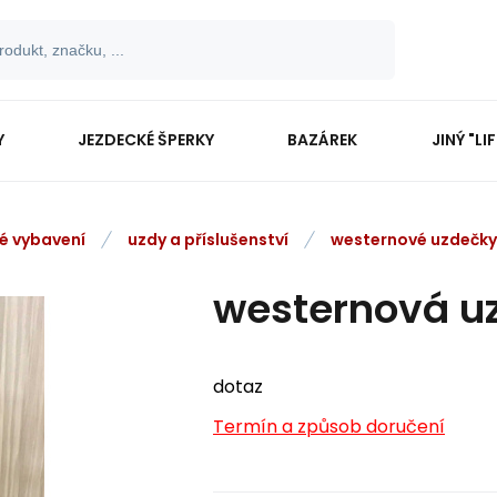
Y
JEZDECKÉ ŠPERKY
BAZÁREK
JINÝ "LI
vé vybavení
uzdy a příslušenství
westernové uzdečky
westernová u
dotaz
Termín a způsob doručení