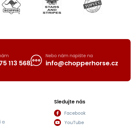
 nám
Nebo nám napište na
75 113 568
info@chopperhorse.cz
Sledujte nás
Facebook
 a
YouTube