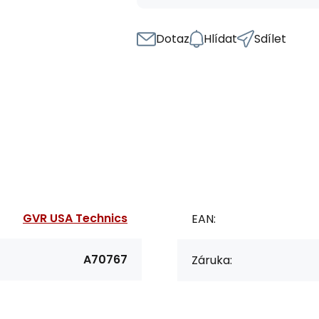
Dotaz
Hlídat
Sdílet
GVR USA Technics
EAN:
A70767
Záruka: