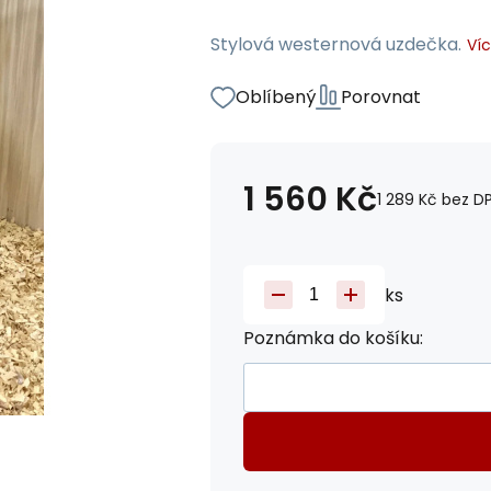
Stylová westernová uzdečka.
Ví
Oblíbený
Porovnat
1 560
Kč
1 289
Kč
bez D
ks
Poznámka do košíku: