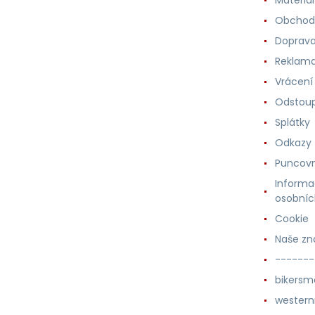
Materiá
Obchod
Doprava
Reklama
Vrácení
Odstoup
Splátky
Odkazy
Puncovn
Informa
osobníc
Cookie
Naše zn
-------
bikersm
wester