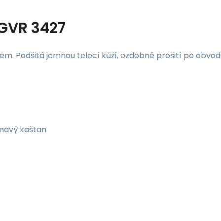
GVR 3427
m. Podšitá jemnou telecí kůží, ozdobné prošití po obvod
 tmavý kaštan