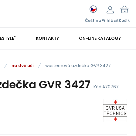
Čeština
Přihlásit
Košík
FESTYLE"
KONTAKTY
ON-LINE KATALOGY
na dvě uši
westernová uzdečka GVR 3427
zdečka GVR 3427
Kód:
A70767