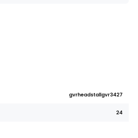
gvrheadstallgvr3427
24