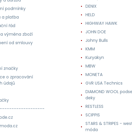
ly a údržba
DENIX
ní podmínky
HELD
 a platba
HIGHWAY HAWK
ční řád
JOHN DOE
 a výměna zboží
Johny Bulls
ení od smlouvy
KMM
Kuryakyn
MBW
í značky
MONETA
ce o zpracování
h údajů
GVR USA Technics
DIAMOND WOOL podse
deky
ačky
RESTLESS
-------------------
SCIPPIS
ode.cz
STARS & STRIPES - wes
nmoda.cz
móda