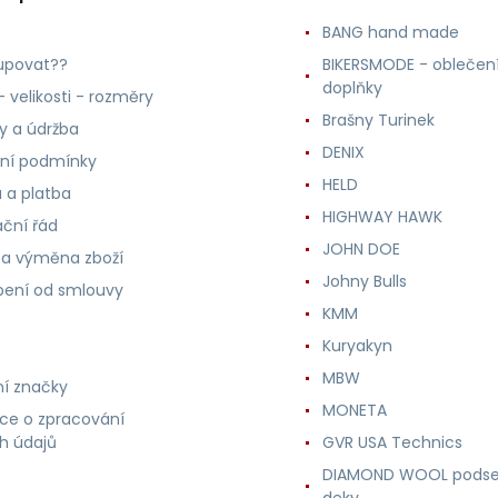
BANG hand made
upovat??
BIKERSMODE - oblečení
doplňky
 velikosti - rozměry
Brašny Turinek
ly a údržba
DENIX
ní podmínky
HELD
 a platba
HIGHWAY HAWK
ční řád
JOHN DOE
 a výměna zboží
Johny Bulls
ení od smlouvy
KMM
Kuryakyn
MBW
í značky
MONETA
ce o zpracování
h údajů
GVR USA Technics
DIAMOND WOOL podse
deky