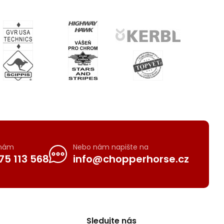
 nám
Nebo nám napište na
75 113 568
info@chopperhorse.cz
Sledujte nás