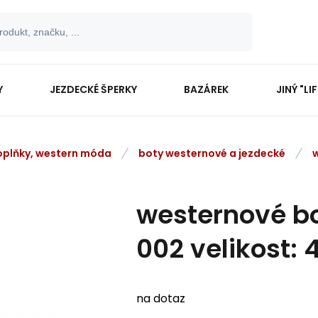
Y
JEZDECKÉ ŠPERKY
BAZÁREK
JINÝ "LI
oplňky, western móda
boty westernové a jezdecké
westernové b
002 velikost: 
na dotaz