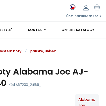
Čeština
Přihlásit
Košík
FESTYLE"
KONTAKTY
ON-LINE KATALOGY
western boty
pánské, unisex
oty Alabama Joe AJ-
40
Kód:
A67203_245:6_
Alabama
Joe