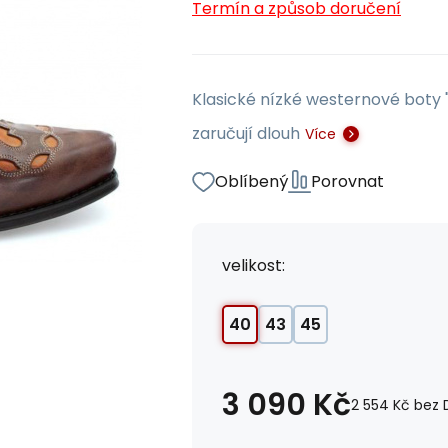
Termín a způsob doručení
Klasické nízké westernové boty "
zaručují dlouh
Více
Oblíbený
Porovnat
velikost:
40
43
45
3 090
Kč
2 554
Kč
bez 