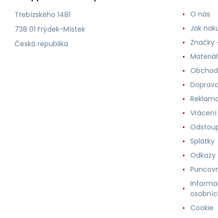
O nás
Třebízského 1481
Jak nak
738 01 Frýdek-Místek
Značky -
Česká republika
Materiá
Obchod
Doprava
Reklama
Vrácení
Odstoup
Splátky
Odkazy
Puncovn
Informa
osobníc
Cookie