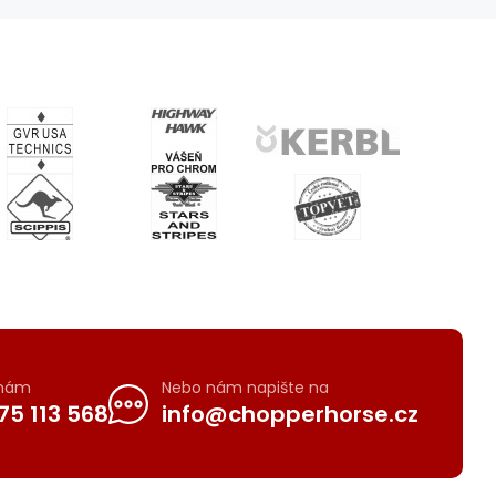
 nám
Nebo nám napište na
75 113 568
info@chopperhorse.cz