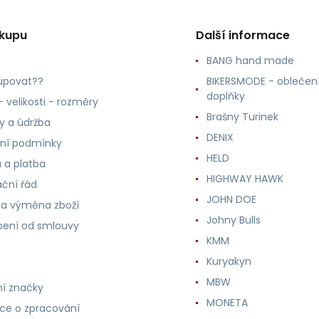
ákupu
Další informace
BANG hand made
upovat??
BIKERSMODE - oblečení
doplňky
 velikosti - rozměry
Brašny Turinek
ly a údržba
DENIX
ní podmínky
HELD
 a platba
HIGHWAY HAWK
ční řád
JOHN DOE
 a výměna zboží
Johny Bulls
ení od smlouvy
KMM
Kuryakyn
MBW
í značky
MONETA
ce o zpracování