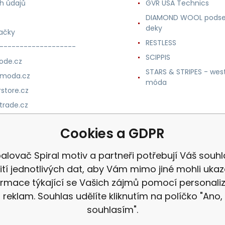
h údajů
GVR USA Technics
DIAMOND WOOL podse
deky
ačky
RESTLESS
-------------------
SCIPPIS
ode.cz
STARS & STRIPES - wes
nmoda.cz
móda
store.cz
trade.cz
m.cz
Cookies a GDPR
alovač Spiral motiv a partneři potřebují Váš souhl
ití jednotlivých dat, aby Vám mimo jiné mohli uka
ormace týkající se Vašich zájmů pomocí personali
reklam. Souhlas udělíte kliknutím na políčko "Ano,
souhlasím".