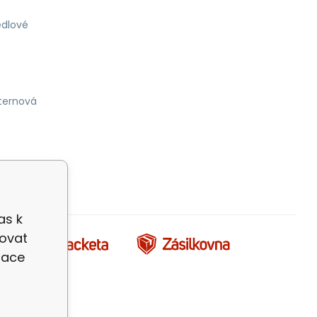
dlové
ternová
as k
zovat
zace