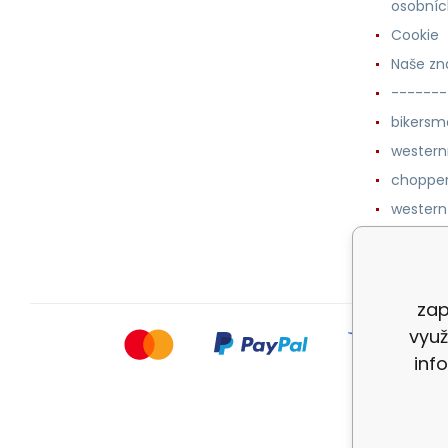
osobníc
Cookie
Naše zn
-------
bikersm
wester
chopper
western
botykm
zap
využ
inf