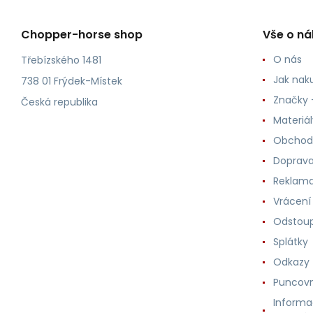
Chopper-horse shop
Vše o n
O nás
Třebízského 1481
Jak nak
738 01 Frýdek-Místek
Značky -
Česká republika
Materiá
Obchod
Doprava
Reklama
Vrácení
Odstoup
Splátky
Odkazy
Puncovn
Informa