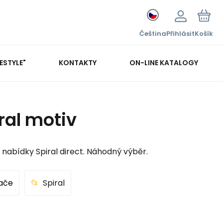
Čeština
Přihlásit
Košík
FESTYLE"
KONTAKTY
ON-LINE KATALOGY
ral motiv
 nabídky Spiral direct. Náhodný výběr.
ače
Spiral