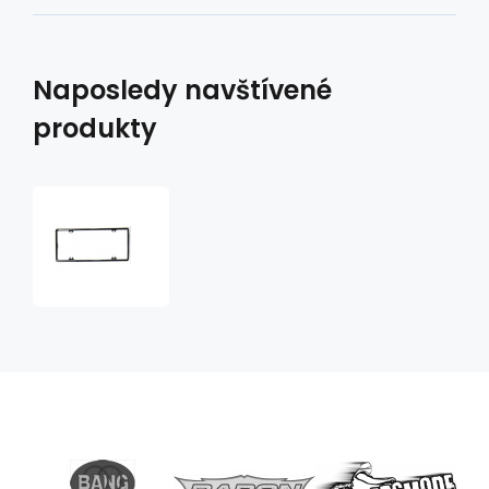
Naposledy navštívené
produkty
chromovaný
rámeček
k
hliníkovým
značkám