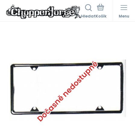
Hledat
Menu
Dočasně nedostupné