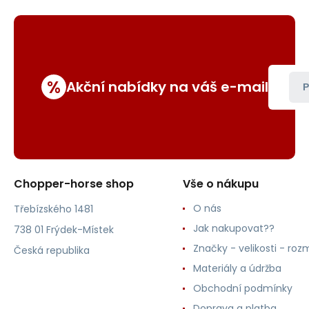
%
Akční nabídky na váš e-mail
P
Chopper-horse shop
Vše o nákupu
O nás
Třebízského 1481
Jak nakupovat??
738 01 Frýdek-Místek
Značky - velikosti - roz
Česká republika
Materiály a údržba
Obchodní podmínky
Doprava a platba