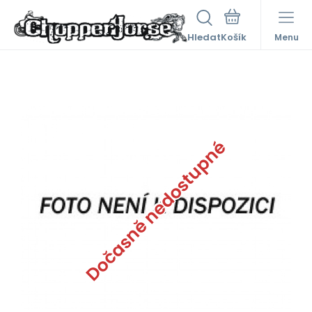
Hledat
Menu
Dočasně nedostupné