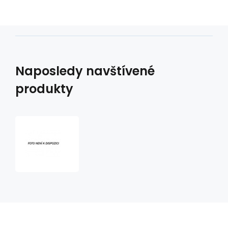
Naposledy navštívené
produkty
dámská
kožená
moto
bunda
Asphalt
Queen
2