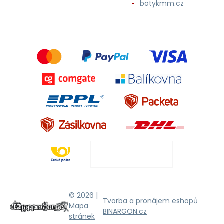
botykmm.cz
© 2026 |
Tvorba a pronájem eshopů
Mapa
BINARGON.cz
stránek