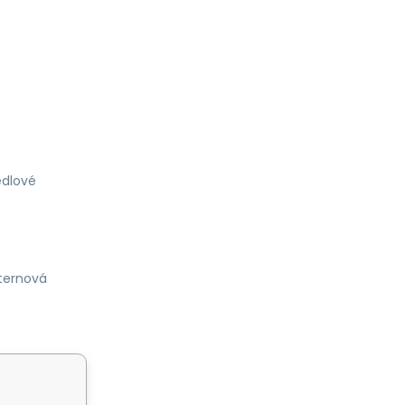
dlové
ternová