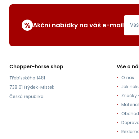
%
Akční nabídky na váš e-mail
Chopper-horse shop
Vše o n
O nás
Třebízského 1481
Jak nak
738 01 Frýdek-Místek
Značky -
Česká republika
Materiá
Obchod
Doprava
Reklama