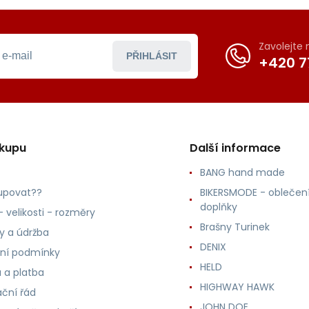
Zavolejte
PŘIHLÁSIT
+420 7
ákupu
Další informace
BANG hand made
upovat??
BIKERSMODE - oblečení
doplňky
 velikosti - rozměry
Brašny Turinek
ly a údržba
DENIX
ní podmínky
HELD
 a platba
HIGHWAY HAWK
ční řád
JOHN DOE