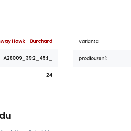
hway Hawk - Burchard
Varianta:
A28009_39:2_45:1_
prodloužení:
24
ndu