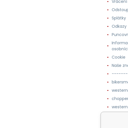
Vrácení
Odstoup
Splátky
Odkazy
Puncovn
Informa
osobníc
Cookie
Naše zn
-------
bikersm
wester
chopper
western
botykm