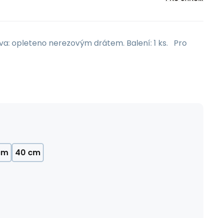
a: opleteno nerezovým drátem. Balení: 1 ks. Pro
cm
40 cm