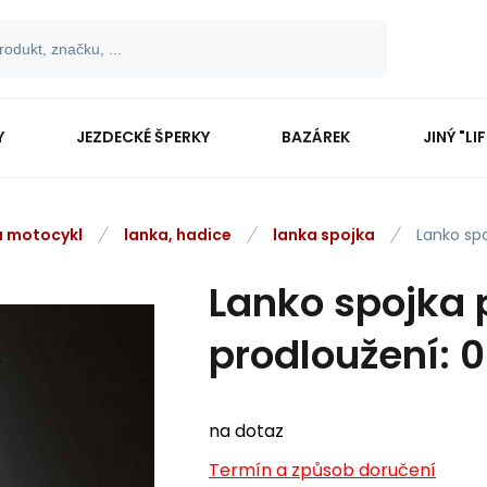
Y
JEZDECKÉ ŠPERKY
BAZÁREK
JINÝ "LI
na motocykl
lanka, hadice
lanka spojka
Lanko sp
Lanko spojka p
prodloužení: 0
na dotaz
Termín a způsob doručení