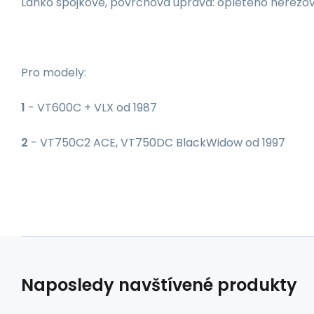
Lanko spojkové, povrchová úprava: opleteno nerezový
Pro modely:
1
- VT600C + VLX od 1987
2
- VT750C2 ACE, VT750DC BlackWidow od 1997
Naposledy navštívené produkty