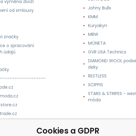
 a výměna zboží
Johny Bulls
ení od smlouvy
KMM
Kuryakyn
MBW
í značky
MONETA
ce o zpracování
h údajů
GVR USA Technics
DIAMOND WOOL podse
deky
ačky
RESTLESS
-------------------
SCIPPIS
ode.cz
STARS & STRIPES - wes
nmoda.cz
móda
store.cz
trade.cz
m.cz
Cookies a GDPR