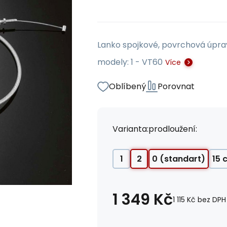
Lanko spojkové, povrchová úprav
modely: 1 - VT60
Více
Oblíbený
Porovnat
Varianta:
prodloužení:
1
2
0 (standart)
15 
1 349
Kč
1 115
Kč
bez DPH