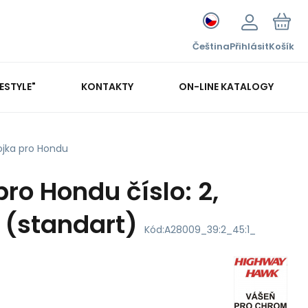
Čeština
Přihlásit
Košík
FESTYLE"
KONTAKTY
ON-LINE KATALOGY
ojka pro Hondu
ro Hondu číslo: 2,
 (standart)
Kód:
A28009_39:2_45:1_