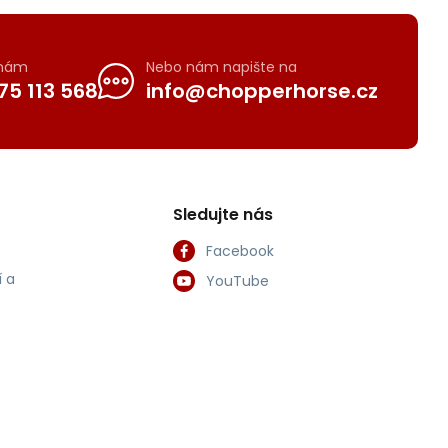
 nám
Nebo nám napište na
75 113 568
info@chopperhorse.cz
Sledujte nás
Facebook
 a
YouTube