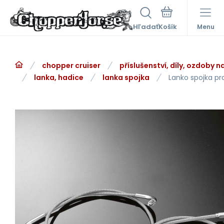
Hľadať
Menu
chopper cruiser
příslušenství, díly, ozdoby 
lanka, hadice
lanka spojka
Lanko spojka p