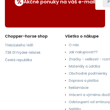
%
Akčné ponuky na váš e-mail
P
Chopper-horse shop
Všetko o nákupe
O nás
Třebízského 1481
Jak nakupovat??
738 01 Frýdek-Místek
Značky - velikosti - roz
Česká republika
Materiály a údržba
Obchodné podmienky
Doprava a platba
Reklamácie
Vrácení a výměna zboží
Odstoupení od smlouvy
Splátky