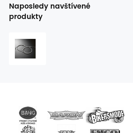
Naposledy navštívené
produkty
Lanko
spojka
pro
Hondu