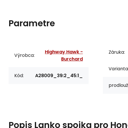
Parametre
Highway Hawk -
Záruka:
Výrobca:
Burchard
Varianta
Kód:
A28009_39:2_45:1_
prodlouž
Popis
Lanko spojka pro Ho