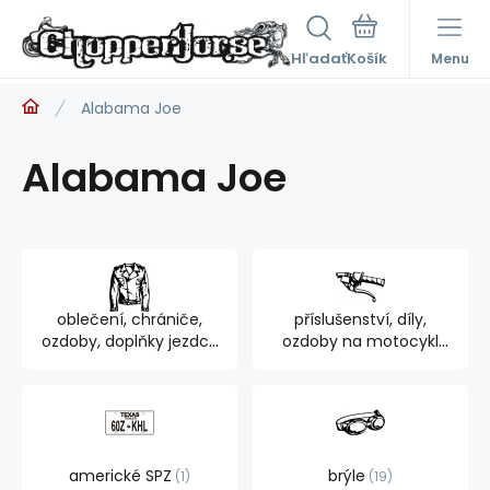
Hľadať
Menu
Alabama Joe
Alabama Joe
oblečení, chrániče,
příslušenství, díly,
ozdoby, doplňky jezdce
ozdoby na motocykl
894
762
americké SPZ
brýle
1
19