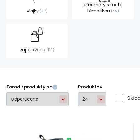
předměty s moto
vlajky
tématikou
47
49
zapalovače
110
Zoradiť produkty od
Produktov
Skla
Kód dod.:
Kód:
A67204
AJ-003
Skladom
2
ks
Alabama Joe