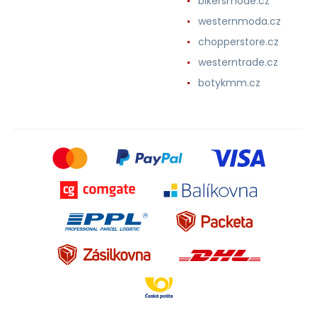
bikersmode.cz
westernmoda.cz
chopperstore.cz
westerntrade.cz
botykmm.cz