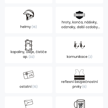
hroty, konča, nášivky,
helmy
odznaky, další ozdoby
16
105
kapaliny, oleje, čističe
ap.
komunikace
32
2
reflexní bezpečnostní
ostatní
prvky
15
6