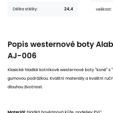
Délka stélky:
24,4
velikost:
Popis
westernové boty Ala
AJ-006
Klasické hladké kotníkové westernové boty "koně" s 
gumovou podrážkou. Kvalitní materiály a kvalitní ruč
dlouhou životnost.
Materiál:
hladká hovězinová kůže, podešev PVC