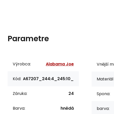
Parametre
Výrobca:
Alabama Joe
Vnější m
Kód:
A67207_244:4_245:10_
Materiál 
Záruka:
24
Spona:
Barva:
hnědá
barva: