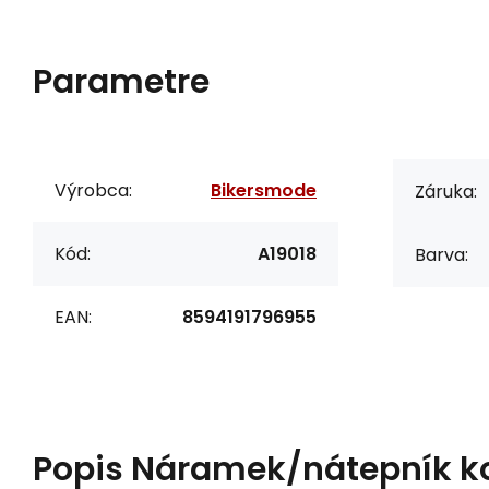
Parametre
Výrobca:
Bikersmode
Záruka:
Kód:
A19018
Barva:
EAN:
8594191796955
Popis
Náramek/nátepník k