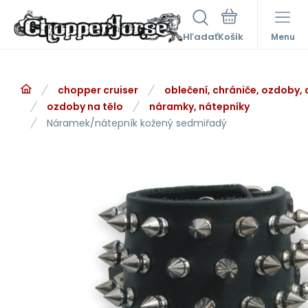
Hľadať
Menu
chopper cruiser
oblečení, chrániče, ozdoby,
ozdoby na tělo
náramky, nátepníky
Náramek/nátepník kožený sedmiřadý