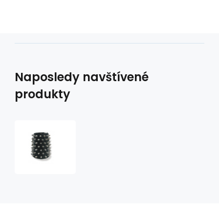
Naposledy navštívené
produkty
Náramek/nátepník
kožený
sedmiřadý