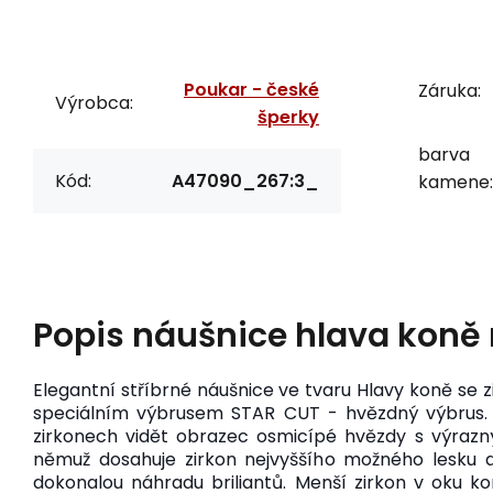
Poukar - české
Záruka:
Výrobca:
šperky
barva
Kód:
A47090_267:3_
kamene:
Popis
náušnice hlava koně 
Elegantní stříbrné náušnice ve tvaru Hlavy koně
se z
speciálním výbrusem STAR CUT - hvězdný výbrus. 
zirkonech vidět obrazec osmicípé hvězdy s výrazn
němuž dosahuje zirkon nejvyššího možného lesku a
dokonalou náhradu briliantů. Menší zirkon
v oku kon