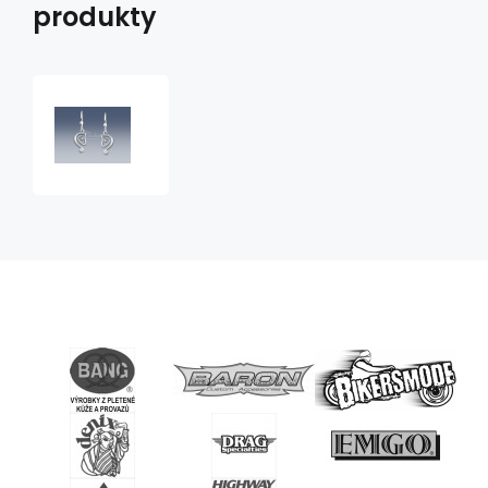
produkty
náušnice
hlava
koně
malá
visací