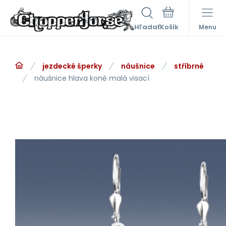
Hľadať
Menu
jezdecké šperky
náušnice
stříbrné
náušnice hlava koně malá visací