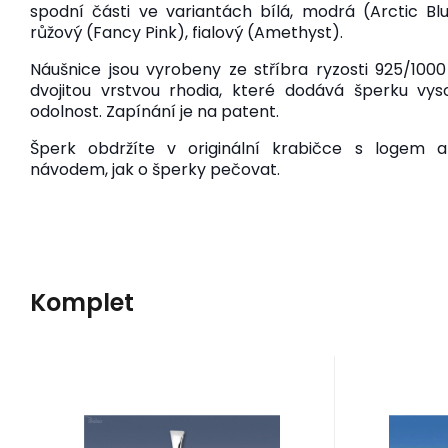
spodní části ve variantách bílá, modrá (Arctic Blu
růžový (Fancy Pink), fialový (Amethyst).
Náušnice jsou vyrobeny ze stříbra ryzosti 925/10
dvojitou vrstvou rhodia, které dodává šperku vys
odolnost. Zapínání je na patent.
Šperk obdržíte v originální krabičce s logem a 
návodem, jak o šperky
pečovat.
Komplet
Kód:
EAN:
A20041
10035
na dotaz
Poukar - české šperky
Poukar - 
Záruka
32.65
24 mesiacov
€
Zár
přívěsek Hlava koně
přívě
s růžovými zirkony
s fia
Stříbrný přívěsek ve tvaru
Stříbrný