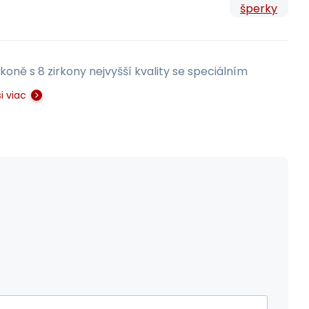
šperky
koně s 8 zirkony nejvyšší kvality se speciálním
i viac