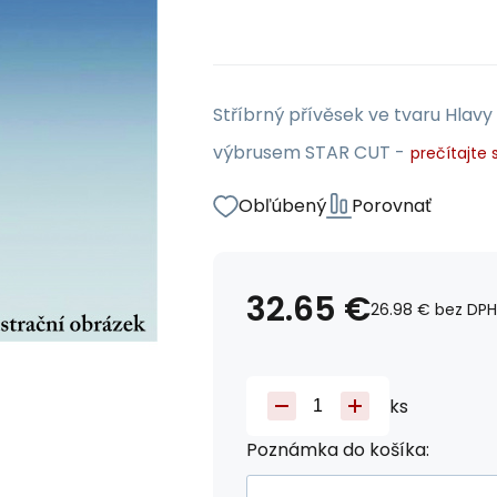
Stříbrný přívěsek ve tvaru Hlavy 
výbrusem STAR CUT -
prečítajte s
Obľúbený
Porovnať
32.65
€
26.98
€
bez DPH
ks
Poznámka do košíka: