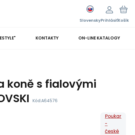
Slovensky
Prihlásiť
Košík
FESTYLE"
KONTAKTY
ON-LINE KATALOGY
a koně s fialovými
OVSKI
Kód:
A64576
Poukar
-
české