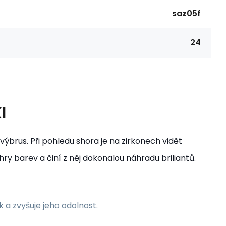
saz05f
24
I
ýbrus. Při pohledu shora je na zirkonech vidět
y barev a činí z něj dokonalou náhradu briliantů.
k a zvyšuje jeho odolnost.