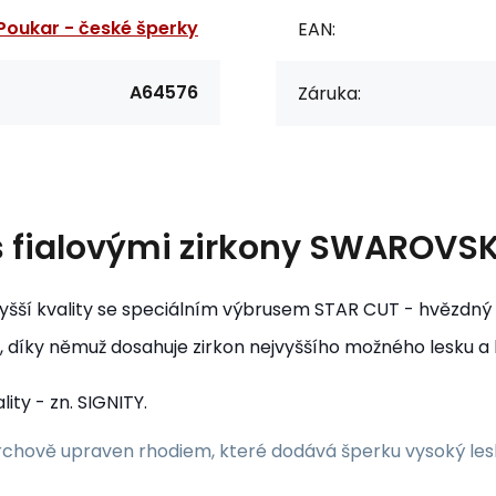
Poukar - české šperky
EAN:
A64576
Záruka:
s fialovými zirkony SWAROVSK
vyšší kvality se speciálním výbrusem STAR CUT - hvězdný v
íky němuž dosahuje zirkon nejvyššího možného lesku a hr
ty - zn. SIGNITY.
vrchově upraven rhodiem, které dodává šperku vysoký les