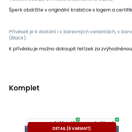
Šperk obdržíte v originální krabičce s logem a certifi
Přívěsek je k dostání i v barevných variantách, v bar
(Black).
K přívěsku je možno dokoupit řetízek za zvýhodněnou
Komplet
Kód dod.:
Kód:
A47090
SAN05
Skladom
2
ks
Poukar - české šperky
Záruka
36.68
24 mesiacov
€
náušnice hlava koně malá visací
od
FANCY PINK (RŮŽOVÁ)
TMAVĚ RŮŽOVÁ
DETAIL
(
6
VARIANT
)
Elegantní stříbrné náušnice ve tvaru Hlavy