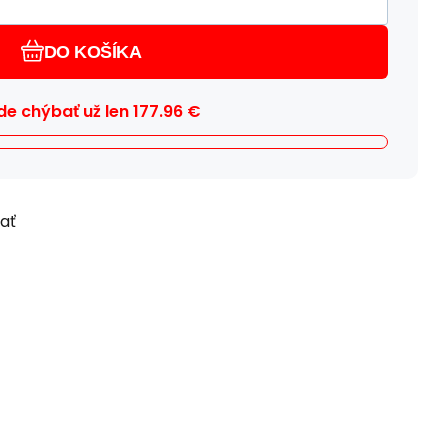
DO KOŠÍKA
e chýbať už len
177.96
€
ľať