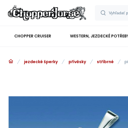
CHOPPER CRUISER
WESTERN, JEZDECKÉ POTŘEB
jezdecké šperky
přívěsky
stříbrné
p