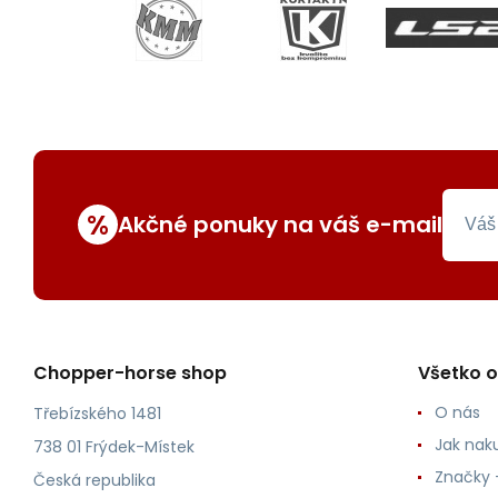
%
Akčné ponuky na váš e-mail
Chopper-horse shop
Všetko 
O nás
Třebízského 1481
Jak nak
738 01 Frýdek-Místek
Značky -
Česká republika