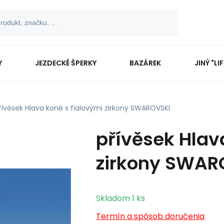
Y
JEZDECKÉ ŠPERKY
BAZÁREK
JINÝ "LI
řívěsek Hlava koně s fialovými zirkony SWAROVSKI
přívěsek Hlav
zirkony SWAR
Skladom
1
ks
Termín a spôsob doručenia