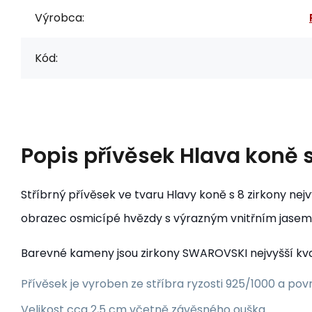
Výrobca:
Kód:
Popis
přívěsek Hlava koně 
Stříbrný přívěsek ve tvaru Hlavy koně s 8 zirkony nej
obrazec osmicípé hvězdy s výrazným vnitřním jasem, d
Barevné kameny jsou zirkony SWAROVSKI nejvyšší kvali
Přívěsek je vyroben ze stříbra ryzosti 925/1000 a po
Velikost cca 2,5 cm včetně závěsného ouška.