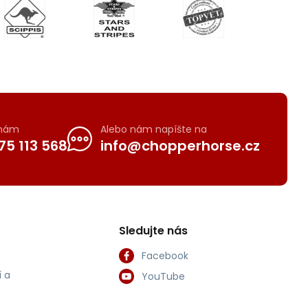
 nám
Alebo nám napíšte na
75 113 568
info@chopperhorse.cz
Sledujte nás
Facebook
 a
YouTube