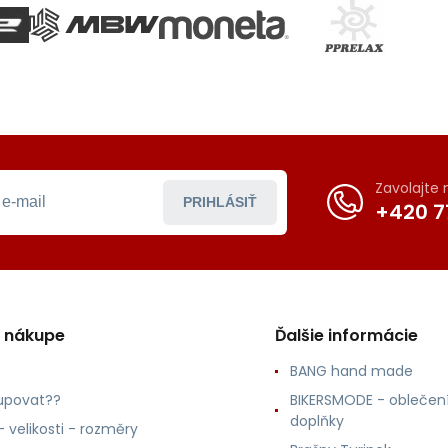
Zavolajte
PRIHLÁSIŤ
+420 7
o nákupe
Ďalšie informácie
BANG hand made
upovat??
BIKERSMODE - oblečení
doplňky
 velikosti - rozměry