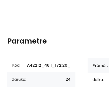
Parametre
Kód:
A42212_46:1_172:20_
Průměr:
Záruka:
24
délka: