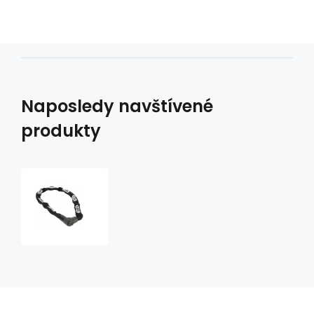
Naposledy navštívené
produkty
řetězový
zámek
City-
chain