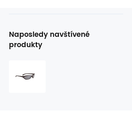
Naposledy navštívené
produkty
Sluneční
brýle
9218