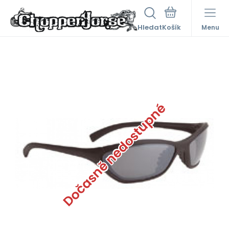
Hledat
Menu
Dočasně nedostupné