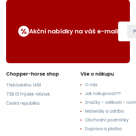
%
Akční nabídky na váš e-mail
P
Chopper-horse shop
Vše o nákupu
O nás
Třebízského 1481
Jak nakupovat??
738 01 Frýdek-Místek
Značky - velikosti - roz
Česká republika
Materiály a údržba
Obchodní podmínky
Doprava a platba